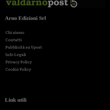
Arno Edizioni Srl
Chi siamo
Contatti
Pubblicità su Vpost
Info Legali
Privacy Policy
Cookie Policy
Html code here! Replace this with any non empty raw html
code and that's it.
Link utili