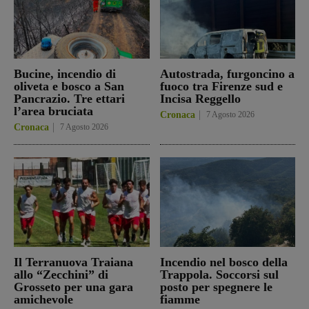
Bucine, incendio di
Autostrada, furgoncino a
oliveta e bosco a San
fuoco tra Firenze sud e
Pancrazio. Tre ettari
Incisa Reggello
l’area bruciata
Cronaca
7 Agosto 2026
Cronaca
7 Agosto 2026
Il Terranuova Traiana
Incendio nel bosco della
allo “Zecchini” di
Trappola. Soccorsi sul
Grosseto per una gara
posto per spegnere le
amichevole
fiamme