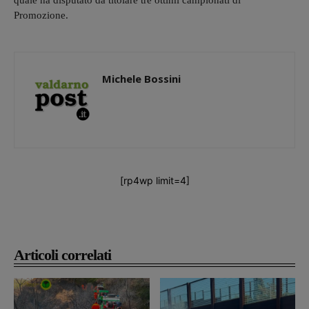
quale ha disputato da titolare tre ottimi campionati di
Promozione.
Michele Bossini
[rp4wp limit=4]
Articoli correlati