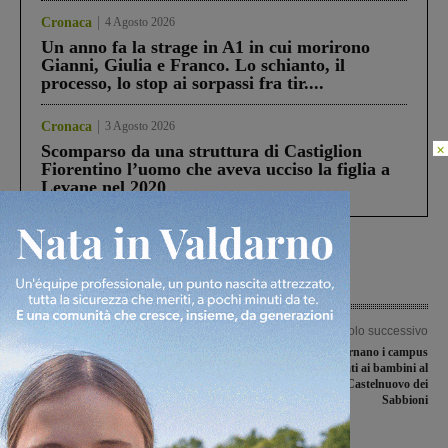
Cronaca
4 Agosto 2026
Un anno fa la strage in A1 in cui morirono
Gianni, Giulia e Franco. Lo schianto, il
processo, lo stop ai sorpassi fra tir....
Cronaca
3 Agosto 2026
×
Scomparso da una struttura di Castiglion
Fiorentino l’uomo che aveva ucciso la figlia a
Levane nel 2020
Articolo precedente
Articolo successivo
“No all’Ato unico”, il sindaco di
“Energy-Farm”, tornano i campus
Montevarchi Chiassai Martini contro
settembrini dedicati ai bambini al
la proposta della Regione
museo MINE di Castelnuovo dei
Sabbioni