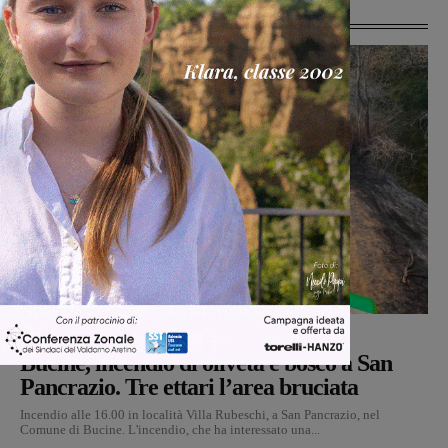
Ultime Notizie
Cronaca
Monica Campani
-
7 Agosto 2026
Bucine, incendio di oliveta e bosco a San
Pancrazio. Tre ettari l’area bruciata
Incendio alle 16.00 in località Villa Rubeschi, a San Pancrazio, nel
Comune di Bucine. L'incendio, che ha interessato una...