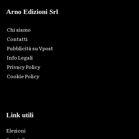
Arno Edizioni Srl
Chi siamo
Contatti
Pubblicità su Vpost
Info Legali
Privacy Policy
Cookie Policy
Html code here! Replace this with any non empty raw html
code and that's it.
Link utili
Elezioni