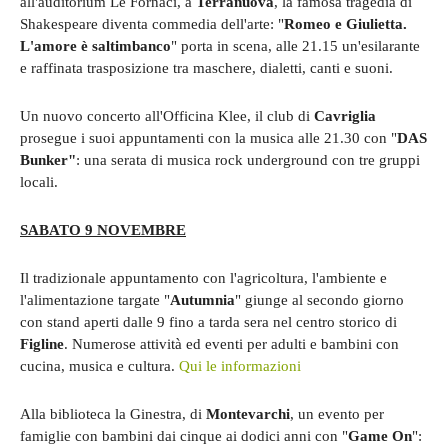
all'auditorium Le Fornaci, a
Terranuova
, la famosa tragedia di
Shakespeare diventa commedia dell'arte: "
Romeo e Giulietta.
L'amore è saltimbanco
" porta in scena, alle 21.15 un'esilarante
e raffinata trasposizione tra maschere, dialetti, canti e suoni.
Un nuovo concerto all'Officina Klee, il club di
Cavriglia
prosegue i suoi appuntamenti con la musica alle 21.30 con "
DAS
Bunker"
: una serata di musica rock underground con tre gruppi
locali.
SABATO 9 NOVEMBRE
Il tradizionale appuntamento con l'agricoltura, l'ambiente e
l'alimentazione targate "
Autumnia
" giunge al secondo giorno
con stand aperti dalle 9 fino a tarda sera nel centro storico di
Figline
. Numerose attività ed eventi per adulti e bambini con
cucina, musica e cultura.
Qui le informazioni
Alla biblioteca la Ginestra, di
Montevarchi
, un evento per
famiglie con bambini dai cinque ai dodici anni con "
Game On
":