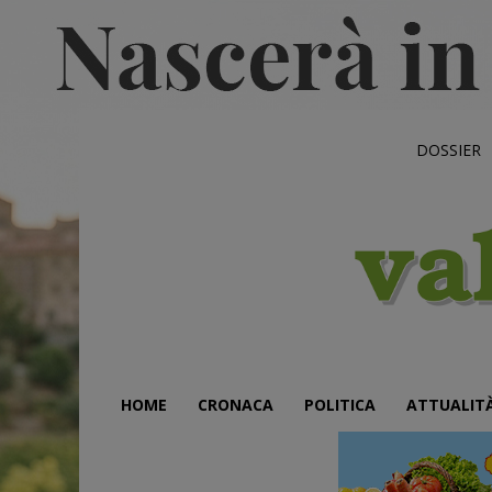
DOSSIER
HOME
CRONACA
POLITICA
ATTUALIT