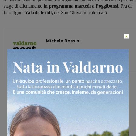
stage di allenamento
in programma martedì a Poggibonsi.
Fra di
loro figura
Yakub Jeridi,
del San Giovanni calcio a 5.
×
Michele Bossini
Share