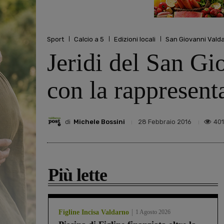
Sport
Calcio a 5
Edizioni locali
San Giovanni Vald
Jeridi del San Gi
con la rappresent
di
Michele Bossini
401
28 Febbraio 2016
Più lette
Figline Incisa Valdarno
1 Agosto 2026