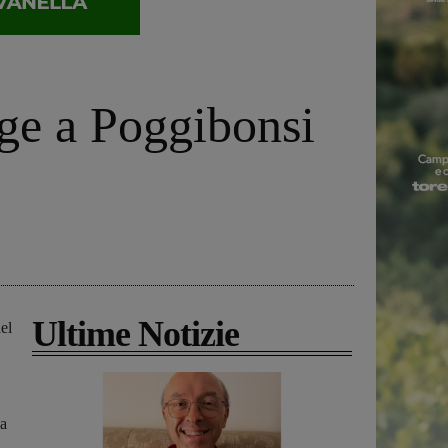
age a Poggibonsi
Ultime Notizie
del
 a
o