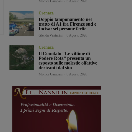
Monica Campani
-
6 Agosto 2026
Cronaca
Doppio tamponamento nel
tratto di A1 fra Firenze sud e
Incisa: sei persone ferite
Glenda Venturini
-
6 Agosto 2026
Cronaca
Il Comitato “Le vittime di
Podere Rota” presenta un
esposto sulle molestie olfattive
derivanti dal sito
Monica Campani
-
6 Agosto 2026