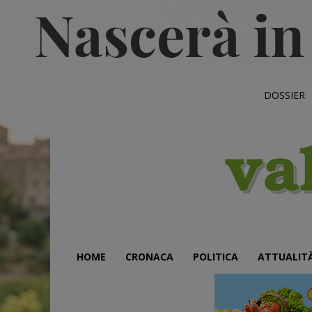
DOSSIER
HOME
CRONACA
POLITICA
ATTUALIT