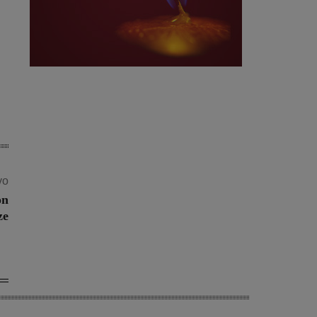
vo
on
ze