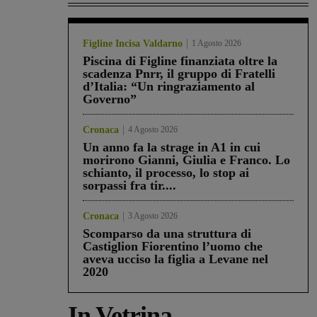
Figline Incisa Valdarno
1 Agosto 2026
Piscina di Figline finanziata oltre la
scadenza Pnrr, il gruppo di Fratelli
d’Italia: “Un ringraziamento al
Governo”
Cronaca
4 Agosto 2026
Un anno fa la strage in A1 in cui
morirono Gianni, Giulia e Franco. Lo
schianto, il processo, lo stop ai
sorpassi fra tir....
Cronaca
3 Agosto 2026
Scomparso da una struttura di
Castiglion Fiorentino l’uomo che
aveva ucciso la figlia a Levane nel
2020
In Vetrina