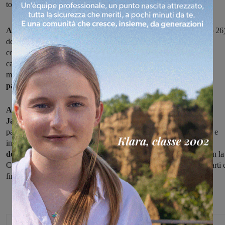
toscana domenica alle 16.45 contro il Trentino
Al via domani in Valle d'Aosta
l'edizione 2016 (la finale sabato 26
della Coppa delle Regioni di calcio a 5, che da quest'anno vede
concentrato in un'unica sede ed in un unico periodo sia tutte le
categorie maschili che il torneo femminile, per un totale di
milleduecento persone fra atleti, tecnici e dirigenti, con
trentuno
partite al giorno
su otto campi.
A rappresentare il Valdarno
nell'importante kermesse sportiva
Jakub Jeridi del San Giovanni calcio a 5,
che dopo avere
partecipato a vari stage ha convinto i selezionatori a dargli fiducia e
inserirlo nella lista dei convocati nella rappresentativa toscana.
Il
debutto domenica alle 16.45 contro il Trentino,
lunedì sfida con la
Campania e martedì con il Piemonte. Giovedì 24 gli eventuali quarti 
finale.