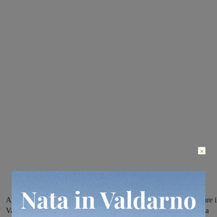
×
Al giocatore del San Giovanni calcio a 5 il compito di rappresentare i
Valdarno nell’importante kermesse. Il debutto della rappresentativa