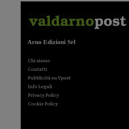
Arno Edizioni Srl
Chi siamo
Contatti
Pubblicità su Vpost
Info Legali
Privacy Policy
Cookie Policy
Html code here! Replace this with any non empty raw
html code and that's it.