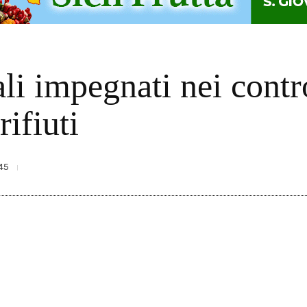
li impegnati nei contro
ifiuti
45