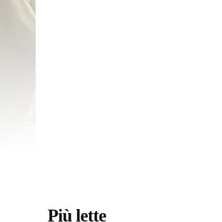
Più lette