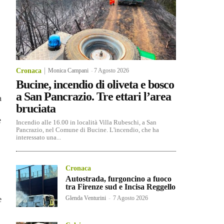
Cronaca
Monica Campani
-
7 Agosto 2026
Bucine, incendio di oliveta e bosco
a San Pancrazio. Tre ettari l’area
a
bruciata
e
Incendio alle 16.00 in località Villa Rubeschi, a San
Pancrazio, nel Comune di Bucine. L'incendio, che ha
interessato una...
Cronaca
Autostrada, furgoncino a fuoco
tra Firenze sud e Incisa Reggello
Glenda Venturini
-
7 Agosto 2026
e