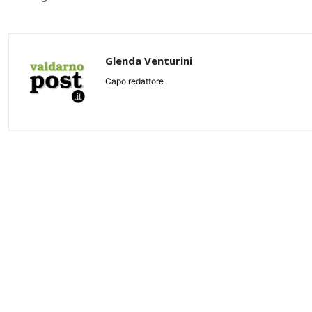
Glenda Venturini
Capo redattore
Share