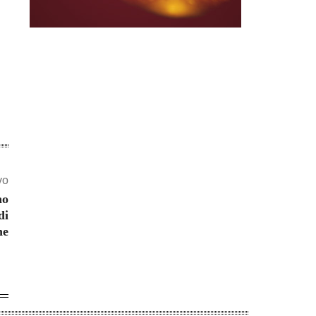
vo
no
di
ne