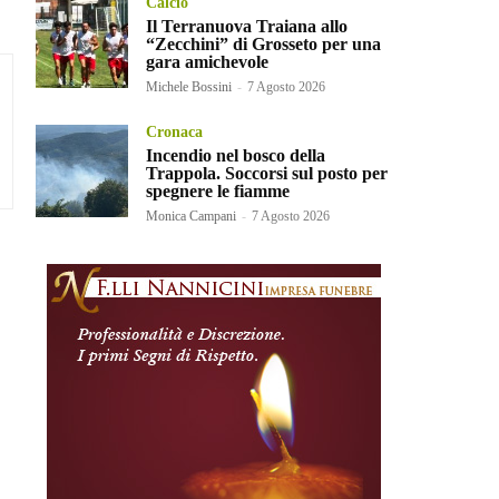
Calcio
Il Terranuova Traiana allo
“Zecchini” di Grosseto per una
gara amichevole
Michele Bossini
-
7 Agosto 2026
Cronaca
Incendio nel bosco della
Trappola. Soccorsi sul posto per
spegnere le fiamme
Monica Campani
-
7 Agosto 2026