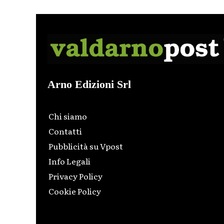
Arno Edizioni Srl
Chi siamo
Contatti
Pubblicità su Vpost
Info Legali
Privacy Policy
Cookie Policy
Html code here! Replace this with any non empty raw
html code and that's it.