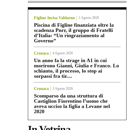
Figline Incisa Valdarno
1 Agosto 2026
Piscina di Figline finanziata oltre la
scadenza Pnrr, il gruppo di Fratelli
d’Italia: “Un ringraziamento al
Governo”
Cronaca
4 Agosto 2026
Un anno fa la strage in A1 in cui
morirono Gianni, Giulia e Franco. Lo
schianto, il processo, lo stop ai
sorpassi fra tir....
Cronaca
3 Agosto 2026
Scomparso da una struttura di
Castiglion Fiorentino l’uomo che
aveva ucciso la figlia a Levane nel
2020
In Vetrina