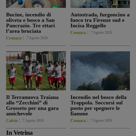
Bucine, incendio di
Autostrada, furgoncino a
oliveta e bosco a San
fuoco tra Firenze sud e
Pancrazio. Tre ettari
Incisa Reggello
l’area bruciata
Cronaca
7 Agosto 2026
Cronaca
7 Agosto 2026
Il Terranuova Traiana
Incendio nel bosco della
allo “Zecchini” di
Trappola. Soccorsi sul
Grosseto per una gara
posto per spegnere le
amichevole
fiamme
Calcio
7 Agosto 2026
Cronaca
7 Agosto 2026
In Vetrina