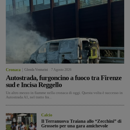
Cronaca
Glenda Venturini
-
7 Agosto 2026
Autostrada, furgoncino a fuoco tra Firenze
sud e Incisa Reggello
Un altro mezzo in fiamme nella cronaca di oggi. Questa volta è successo in
Autostrada A1, nel tratto fra...
Calcio
Il Terranuova Traiana allo “Zecchini” di
Grosseto per una gara amichevole