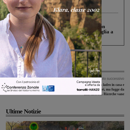
Gianni, Giulia e Franco. Lo schianto, il
processo, lo stop ai sorpassi fra tir....
Cronaca
3 Agosto 2026
Scomparso da una struttura di Castiglion
Fiorentino l’uomo che aveva ucciso la figlia a
Levane nel 2020
Articolo precedente
Articolo successivo
Giovanissimi e allievi regionali, arriva
Sorprendono un ladro in casa e
un solo successo
chiamano i carabinieri, ma fugge da
una finestra. Ricerche vane
Ultime Notizie