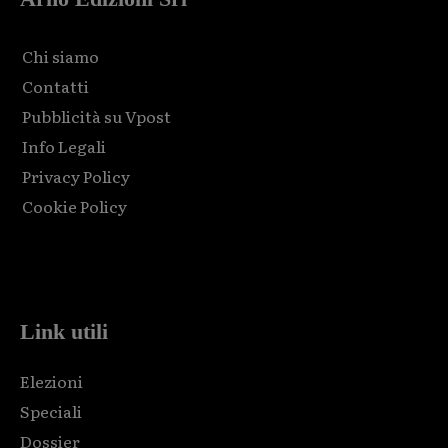
Chi siamo
Contatti
Pubblicità su Vpost
Info Legali
Privacy Policy
Cookie Policy
Html code here! Replace this with any non empty raw html
code and that's it.
Link utili
Elezioni
Speciali
Dossier