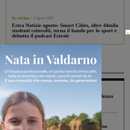
In vetrina
3 Agosto 2026
Estra Notizie agosto: Smart Cities, oltre 44mila
studenti coinvolti, torna il bando per lo sport e
×
debutta il podcast Estrair
Più lette
Figline Incisa Valdarno
1 Agosto 2026
Piscina di Figline finanziata oltre la scadenza
Pnrr, il gruppo di Fratelli d’Italia: “Un
ringraziamento al Governo”
Cronaca
4 Agosto 2026
Un anno fa la strage in A1 in cui morirono