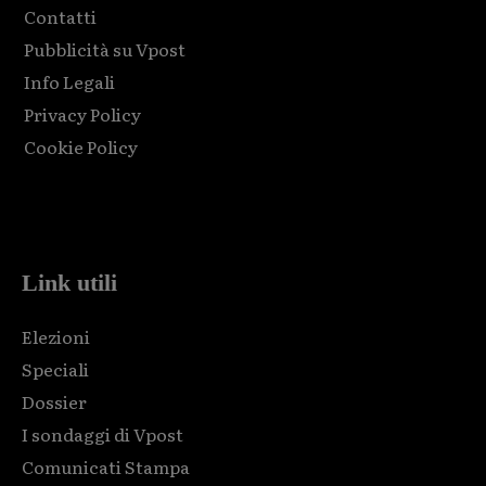
Contatti
Pubblicità su Vpost
Info Legali
Privacy Policy
Cookie Policy
Html code here! Replace this with any non empty raw html
code and that's it.
Link utili
Elezioni
Speciali
Dossier
I sondaggi di Vpost
Comunicati Stampa