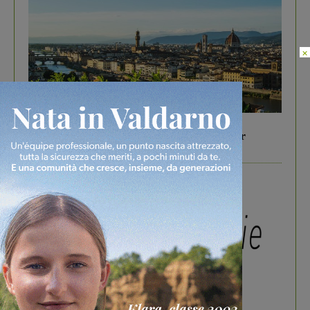
×
In vetrina
6 Agosto 2026
Gita di famiglia a Firenze: 5 idee per far
divertire i tuoi figli
In vetrina
3 Agosto 2026