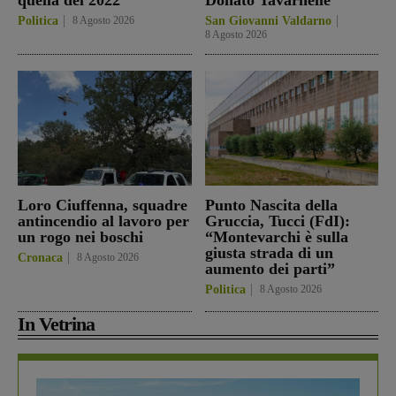
Politica
8 Agosto 2026
San Giovanni Valdarno
8 Agosto 2026
Loro Ciuffenna, squadre
Punto Nascita della
antincendio al lavoro per
Gruccia, Tucci (FdI):
un rogo nei boschi
“Montevarchi è sulla
giusta strada di un
Cronaca
8 Agosto 2026
aumento dei parti”
Politica
8 Agosto 2026
In Vetrina