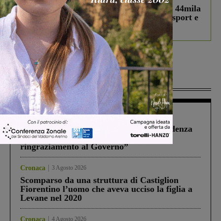
Estra Notizie agosto: Smart Cities, oltre 44mila
studenti coinvolti, torna il bando per lo sport e
debutta il podcast Estrair
Più lette
Figline Incisa Valdarno
1 Agosto 2026
Piscina di Figline finanziata oltre la scadenza
Pnrr, il gruppo di Fratelli d’Italia: “Un
ringraziamento al Governo”
Cronaca
3 Agosto 2026
Scomparso da una struttura di Castiglion
Fiorentino l’uomo che aveva ucciso la figlia a
Levane nel 2020
Cronaca
4 Agosto 2026