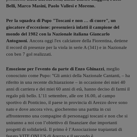
Belli, Marco Masini, Paolo Vallesi e Moreno.
Per la squadra di Pupo "Toscani e non … di cuore", un
giocatore d'eccezione: presenzierà infatti il campione del
mondo del 1982 con la Nazionale italiana Giancarlo
Antognoni.
Ancora oggi l'ex calciatore della Fiorentina, detiene
il record di presenze per la viola in serie A (341) e in Nazionale
con ben 7 gol realizzati.
Emozione per l'evento da parte di Enzo Ghinazzi
, meglio
conosciuto come Pupo: "Gli amici della Nazionale Cantanti, – ha
riferito in una recente dichiarazione – in occasione dei miei 40
anni di carriera e dei miei 60 anni di età, hanno deciso di farmi il
regalo più bello. L’11 settembre, alle ore 16.00, al campo
sportivo di Ponticino, il paese in provincia di Arezzo dove sono
nato e dove ancora vivo, giocheremo una partita in cui
affronteremo una compagine di personaggi toscani e non che si
uniranno a noi con l’obiettivo di finanziare due importanti
progetti di solidarietà. Il primo è l’Associazione trapiantati di
fegato VITE ONLUS di Arezzo e il secondo è