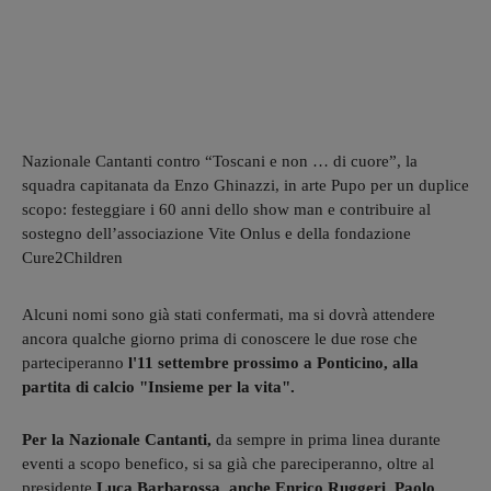
Nazionale Cantanti contro “Toscani e non … di cuore”, la
squadra capitanata da Enzo Ghinazzi, in arte Pupo per un duplice
scopo: festeggiare i 60 anni dello show man e contribuire al
sostegno dell’associazione Vite Onlus e della fondazione
Cure2Children
Alcuni nomi sono già stati confermati, ma si dovrà attendere
ancora qualche giorno prima di conoscere le due rose che
parteciperanno
l'11 settembre prossimo a Ponticino, alla
partita di calcio "Insieme per la vita".
Per la Nazionale Cantanti,
da sempre in prima linea durante
eventi a scopo benefico, si sa già che pareciperanno, oltre al
presidente
Luca Barbarossa, anche Enrico Ruggeri, Paolo