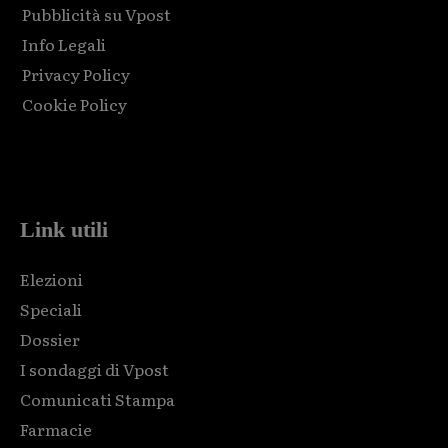
Pubblicità su Vpost
Info Legali
Privacy Policy
Cookie Policy
Html code here! Replace this with any non empty raw html
code and that's it.
Link utili
Elezioni
Speciali
Dossier
I sondaggi di Vpost
Comunicati Stampa
Farmacie