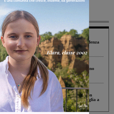
Più lette
Figline Incisa Valdarno
1 Agosto 2026
Piscina di Figline finanziata oltre la scadenza
Pnrr, il gruppo di Fratelli d’Italia: “Un
ringraziamento al Governo”
Cronaca
4 Agosto 2026
Un anno fa la strage in A1 in cui morirono
Gianni, Giulia e Franco. Lo schianto, il
processo, lo stop ai sorpassi fra tir....
Cronaca
3 Agosto 2026
Scomparso da una struttura di Castiglion
Fiorentino l’uomo che aveva ucciso la figlia a
Levane nel 2020