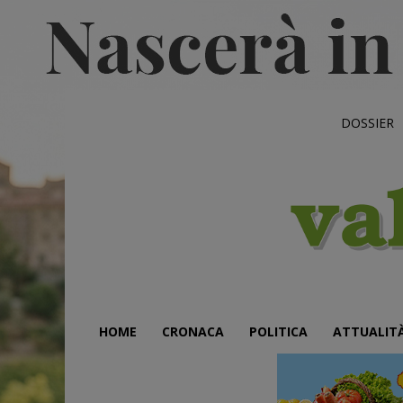
DOSSIER
HOME
CRONACA
POLITICA
ATTUALIT