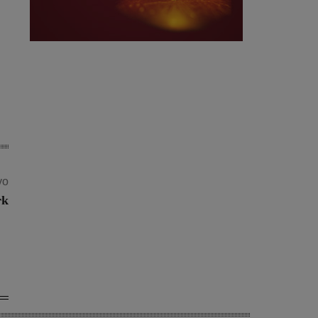
vo
rk