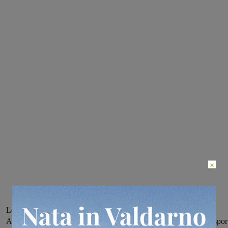
×
Le prime a calcare il campo gara sono state le atlete della sezione
Agonistica Femminile che hanno gareggiato nel Palazzetto dello spor