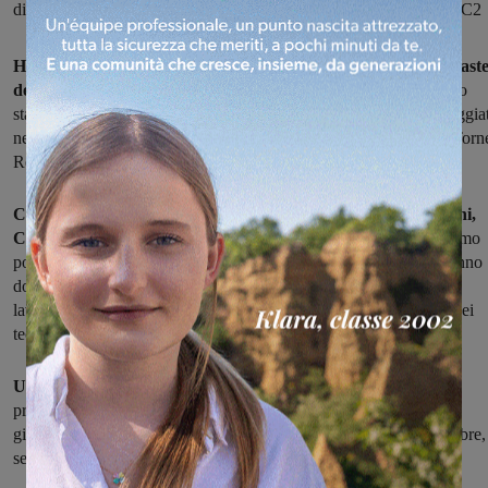
di Montevarchi per la prima prova del Torneo Regionale di Serie C2
Ha preso il via la nuova stagione agonistica delle giovani ginnast
dell'Aurora Montevarchi.
Le prime a calcare il campo gara sono
state le atlete della sezione Agonistica Femminile che hanno gareggia
nel Palazzetto dello sport di Montevarchi per la prima prova del Torn
Regionale di Serie C2.
Con un'ottima gara la squadra composta da Clarissa Fabbrini,
Chiara Menichincheri e Chiara Mannucci
si è piazzata al settimo
posto della classifica regionale, in un torneo che sta diventando anno
dopo anno sempre più competitivo, mettendo così a frutto il buon
lavoro svolto durante i mesi estivi di preparazione sotto la guida dei
tecnici Giulia Misuri e Thomas Pagni.
Un inizio positivo che non può che fare ben sperare
per il
proseguimento del torneo e per la stagione agonistica di queste
ginnaste. L'appuntamento per la seconda prova è fissato al 9 Ottobre,
sempre a Montevarchi.