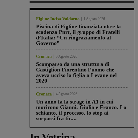
Figline Incisa Valdarno
1 Agosto 2026
Piscina di Figline finanziata oltre la
scadenza Pnrr, il gruppo di Fratelli
d’Italia: “Un ringraziamento al
Governo”
Cronaca
3 Agosto 2026
Scomparso da una struttura di
Castiglion Fiorentino l’uomo che
aveva ucciso la figlia a Levane nel
2020
Cronaca
4 Agosto 2026
Un anno fa la strage in A1 in cui
morirono Gianni, Giulia e Franco. Lo
schianto, il processo, lo stop ai
sorpassi fra tir....
In Vetrina