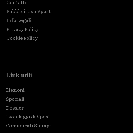
Contatti
Pubblicità su Vpost
Info Legali
Privacy Policy
Cookie Policy
Html code here! Replace this with any non empty raw html
code and that's it.
Link utili
Elezioni
Speciali
Dossier
I sondaggi di Vpost
Comunicati Stampa