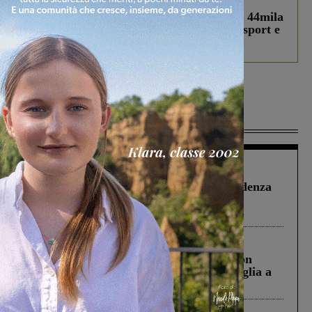
Estra Notizie agosto: Smart Cities, oltre 44mila
studenti coinvolti, torna il bando per lo sport e
debutta il podcast Estrair
Più lette
Figline Incisa Valdarno
1 Agosto 2026
Piscina di Figline finanziata oltre la scadenza
Pnrr, il gruppo di Fratelli d’Italia: “Un
ringraziamento al Governo”
Cronaca
3 Agosto 2026
Scomparso da una struttura di Castiglion
Fiorentino l’uomo che aveva ucciso la figlia a
Levane nel 2020