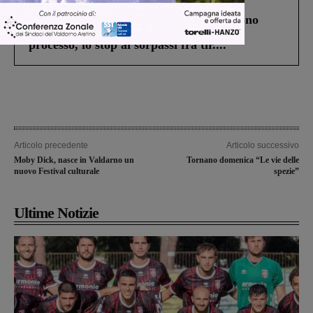
Cronaca
4 Agosto 2026
Un anno fa la strage in A1 in cui morirono
Gianni, Giulia e Franco. Lo schianto, il
processo, lo stop ai sorpassi fra tir....
Articolo precedente
Articolo successivo
Moby Dick, nasce in Valdarno un
Tornano domenica “Le vie delle
nuovo Festival culturale
spezie”
Ultime Notizie