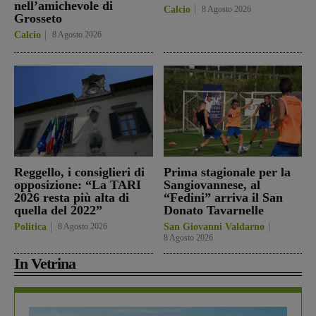
nell’amichevole di
Calcio
8 Agosto 2026
Grosseto
Calcio
8 Agosto 2026
Reggello, i consiglieri di
Prima stagionale per la
opposizione: “La TARI
Sangiovannese, al
2026 resta più alta di
“Fedini” arriva il San
quella del 2022”
Donato Tavarnelle
Politica
8 Agosto 2026
San Giovanni Valdarno
8 Agosto 2026
In Vetrina