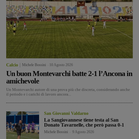
Calcio
Michele Bossini
-
10 Agosto 2026
Un buon Montevarchi batte 2-1 l’Ancona in
amichevole
Un Montevarchi autore di una prova più che discreta, considerando anche
il periodo e i carichi di lavoro ancora...
San Giovanni Valdarno
La Sangiovannese tiene testa al San
Donato Tavarnelle, che però passa 0-1
Michele Bossini
-
9 Agosto 2026