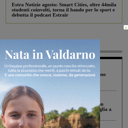
Estra Notizie agosto: Smart Cities, oltre 44mila
studenti coinvolti, torna il bando per lo sport e
debutta il podcast Estrair
×
Più lette
Cronaca
4 Agosto 2026
Un anno fa la strage in A1 in cui morirono
Gianni, Giulia e Franco. Lo schianto, il
processo, lo stop ai sorpassi fra tir....
Cronaca
3 Agosto 2026
Scomparso da una struttura di Castiglion
Fiorentino l’uomo che aveva ucciso la figlia a
Levane nel 2020
Cronaca
5 Agosto 2026