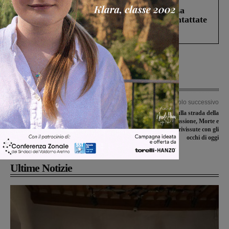
Continuano le ricerche di Miah Billal. La
Prefettura: “In caso di avvistamento contattate
il 112”
Articolo precedente
Articolo successivo
Polisportiva “Galli” e Number 8
“Uomini e donne sulla strada della
Named a segno nella penultina
Croce”: la Passione, Morte e
giornata
Resurrezione di Gesù rivissute con gli
occhi di oggi
Ultime Notizie