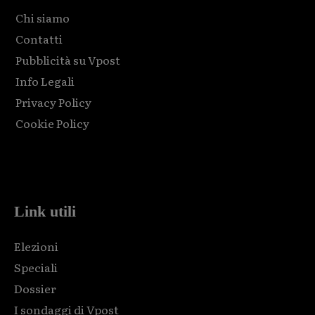
Chi siamo
Contatti
Pubblicità su Vpost
Info Legali
Privacy Policy
Cookie Policy
Html code here! Replace this with any non empty raw html
code and that's it.
Link utili
Elezioni
Speciali
Dossier
I sondaggi di Vpost