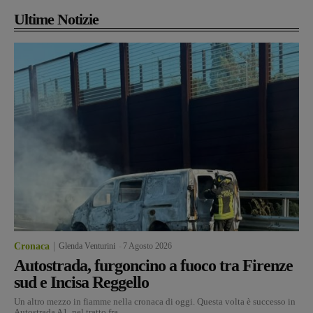
Ultime Notizie
Cronaca
Glenda Venturini
-
7 Agosto 2026
Autostrada, furgoncino a fuoco tra Firenze
sud e Incisa Reggello
Un altro mezzo in fiamme nella cronaca di oggi. Questa volta è successo in
Autostrada A1, nel tratto fra...