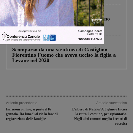
Cronaca
4 Agosto 2026
Un anno fa la strage in A1 in cui morirono
Gianni, Giulia e Franco. Lo schianto, il
processo, lo stop ai sorpassi fra tir....
Cronaca
3 Agosto 2026
Scomparso da una struttura di Castiglion
Fiorentino l’uomo che aveva ucciso la figlia a
Levane nel 2020
Articolo precedente
Articolo successivo
Iscrizioni on line, si parte il 16
L’albero di Natale? A Figline e Incisa
gennaio. Da lunedì al via la fase di
lo ritira il comune, per ripiantarlo.
registrazione delle famiglie
Negli altri comuni meglio i centri di
raccolta