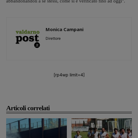
abbandonandoli a sè stessi, come si è verificato fino ad oggi".
Monica Campani
Direttore
[rp4wp limit=4]
Articoli correlati