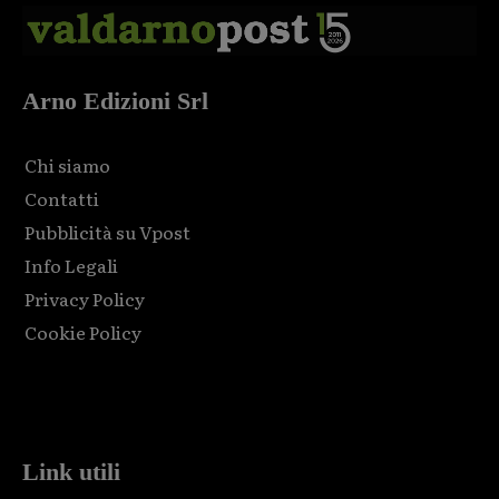
Arno Edizioni Srl
Chi siamo
Contatti
Pubblicità su Vpost
Info Legali
Privacy Policy
Cookie Policy
Html code here! Replace this with any non empty raw html
code and that's it.
Link utili