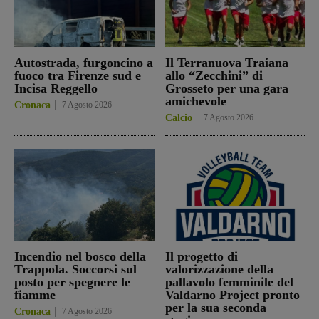
Autostrada, furgoncino a
Il Terranuova Traiana
fuoco tra Firenze sud e
allo “Zecchini” di
Incisa Reggello
Grosseto per una gara
amichevole
Cronaca
7 Agosto 2026
Calcio
7 Agosto 2026
Incendio nel bosco della
Il progetto di
Trappola. Soccorsi sul
valorizzazione della
posto per spegnere le
pallavolo femminile del
fiamme
Valdarno Project pronto
per la sua seconda
Cronaca
7 Agosto 2026