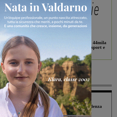
In vetrina
3 Agosto 2026
Estra Notizie agosto: Smart Cities, oltre 44mila
studenti coinvolti, torna il bando per lo sport e
debutta il podcast Estrair
Più lette
Figline Incisa Valdarno
1 Agosto 2026
Piscina di Figline finanziata oltre la scadenza
Pnrr, il gruppo di Fratelli d’Italia: “Un
ringraziamento al Governo”