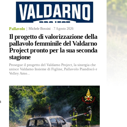
Pallavolo
Michele Bossini
-
7 Agosto 2026
Il progetto di valorizzazione della
pallavolo femminile del Valdarno
Project pronto per la sua seconda
stagione
Prosegue il progetto del Valdarno Project, la sinergia che
unisce Valdarno Insieme di Figline, Pallavolo Piandiscò e
Volley Arno...
a