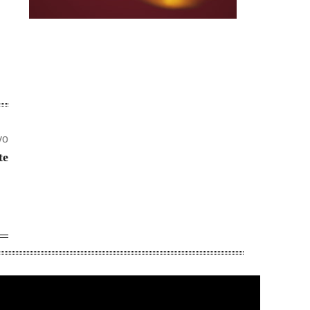
vo
te