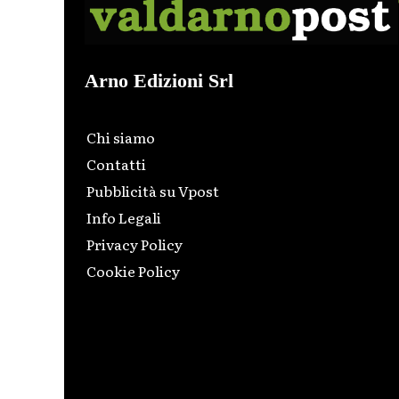
Arno Edizioni Srl
Chi siamo
Contatti
Pubblicità su Vpost
Info Legali
Privacy Policy
Cookie Policy
Html code here! Replace this with any non empty raw
html code and that's it.