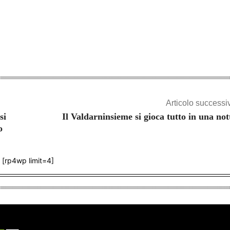
Articolo successi
si
Il Valdarninsieme si gioca tutto in una not
o
[rp4wp limit=4]