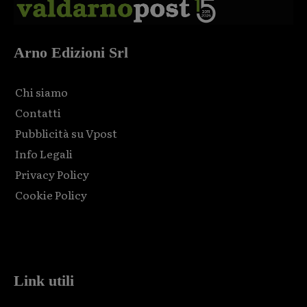
Arno Edizioni Srl
Chi siamo
Contatti
Pubblicità su Vpost
Info Legali
Privacy Policy
Cookie Policy
Html code here! Replace this with any non empty raw html
code and that's it.
Link utili