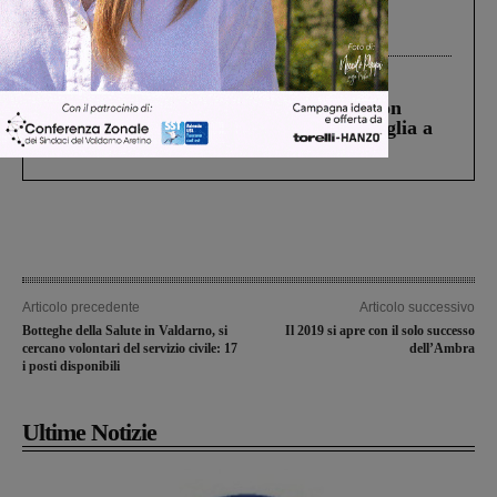
Gianni, Giulia e Franco. Lo schianto, il
processo, lo stop ai sorpassi fra tir....
Cronaca
3 Agosto 2026
Scomparso da una struttura di Castiglion
Fiorentino l’uomo che aveva ucciso la figlia a
Levane nel 2020
Articolo precedente
Articolo successivo
Botteghe della Salute in Valdarno, si
Il 2019 si apre con il solo successo
cercano volontari del servizio civile: 17
dell’Ambra
i posti disponibili
Ultime Notizie