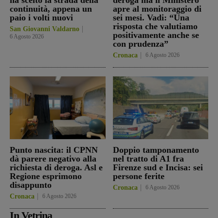
continuità, appena un
apre al monitoraggio di
paio i volti nuovi
sei mesi. Vadi: “Una
risposta che valutiamo
San Giovanni Valdarno
positivamente anche se
6 Agosto 2026
con prudenza”
Cronaca
6 Agosto 2026
Punto nascita: il CPNN
Doppio tamponamento
dà parere negativo alla
nel tratto di A1 fra
richiesta di deroga. Asl e
Firenze sud e Incisa: sei
Regione esprimono
persone ferite
disappunto
Cronaca
6 Agosto 2026
Cronaca
6 Agosto 2026
In Vetrina