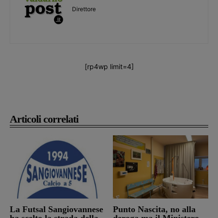
Direttore
[rp4wp limit=4]
Articoli correlati
La Futsal Sangiovannese
Punto Nascita, no alla
ha scelto la strada della
deroga ma il Ministero