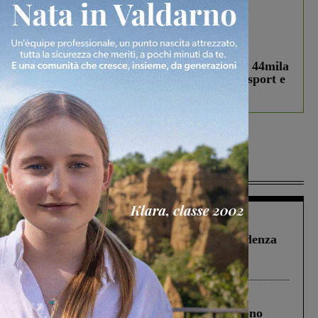
In vetrina
3 Agosto 2026
Estra Notizie agosto: Smart Cities, oltre 44mila
studenti coinvolti, torna il bando per lo sport e
debutta il podcast Estrair
Più lette
Figline Incisa Valdarno
1 Agosto 2026
Piscina di Figline finanziata oltre la scadenza
Pnrr, il gruppo di Fratelli d’Italia: “Un
ringraziamento al Governo”
Cronaca
4 Agosto 2026
Un anno fa la strage in A1 in cui morirono