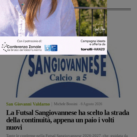
Ultime Notizie
San Giovanni Valdarno
Michele Bossini
-
6 Agosto 2026
La Futsal Sangiovannese ha scelto la strada
della continuità, appena un paio i volti
nuovi
Tante le conferme nella Futsal Sangiovannese 2026-2027, che, guidata da