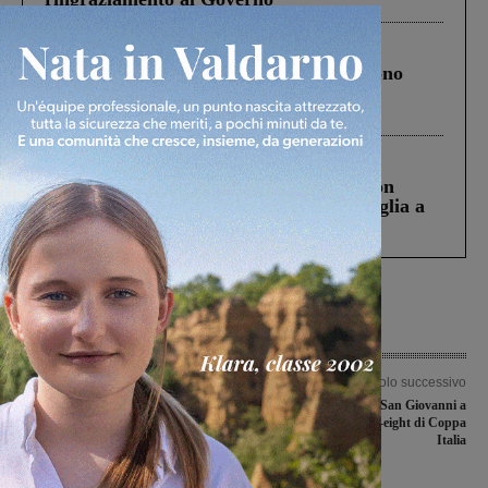
Cronaca
4 Agosto 2026
Un anno fa la strage in A1 in cui morirono
Gianni, Giulia e Franco. Lo schianto, il
processo, lo stop ai sorpassi fra tir....
Cronaca
3 Agosto 2026
Scomparso da una struttura di Castiglion
Fiorentino l’uomo che aveva ucciso la figlia a
Levane nel 2020
Articolo precedente
Articolo successivo
Il Galli Terranuova battuto a Siena
La Bruschi Basket San Giovanni a
dalla Mens Sana Academy
Brescia per le final-eight di Coppa
Italia