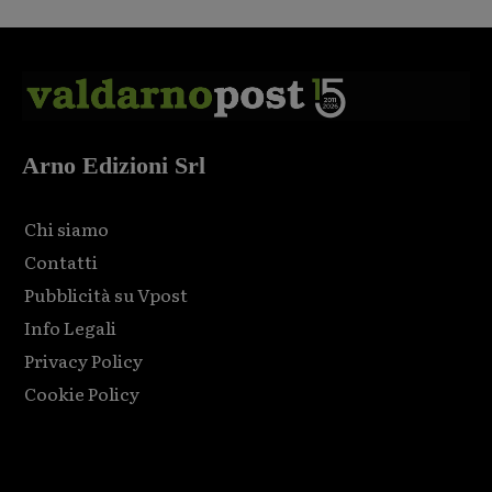
Arno Edizioni Srl
Chi siamo
Contatti
Pubblicità su Vpost
Info Legali
Privacy Policy
Cookie Policy
Html code here! Replace this with any non empty raw html
code and that's it.