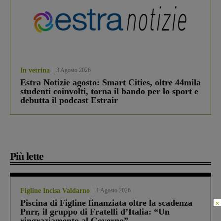
In vetrina
3 Agosto 2026
Estra Notizie agosto: Smart Cities, oltre 44mila
studenti coinvolti, torna il bando per lo sport e
debutta il podcast Estrair
Più lette
Figline Incisa Valdarno
1 Agosto 2026
Piscina di Figline finanziata oltre la scadenza
×
Pnrr, il gruppo di Fratelli d’Italia: “Un
ringraziamento al Governo”