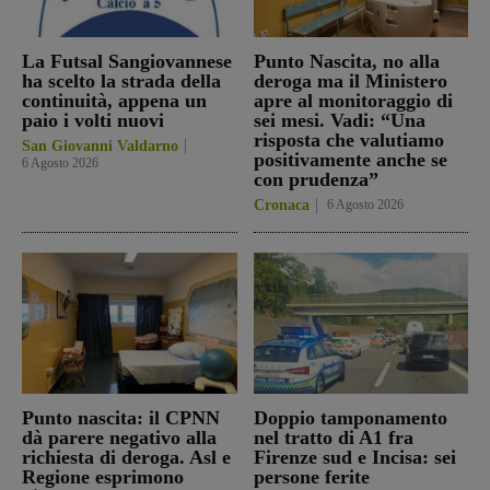
La Futsal Sangiovannese
Punto Nascita, no alla
ha scelto la strada della
deroga ma il Ministero
continuità, appena un
apre al monitoraggio di
paio i volti nuovi
sei mesi. Vadi: “Una
risposta che valutiamo
San Giovanni Valdarno
positivamente anche se
6 Agosto 2026
con prudenza”
Cronaca
6 Agosto 2026
Punto nascita: il CPNN
Doppio tamponamento
dà parere negativo alla
nel tratto di A1 fra
richiesta di deroga. Asl e
Firenze sud e Incisa: sei
Regione esprimono
persone ferite