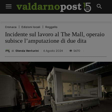
Cronaca
Edizioni locali
Reggello
Incidente sul lavoro al The Mall, operaio
subisce l’amputazione di due dita
di
Glenda Venturini
5670
6 Agosto 2024