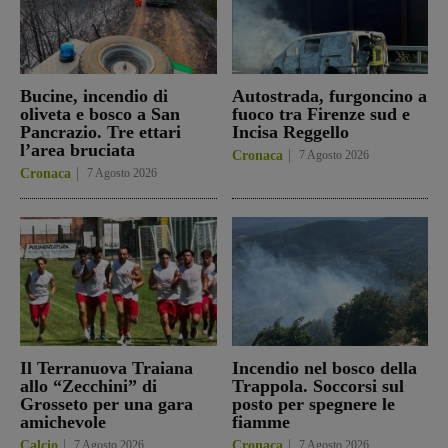
Bucine, incendio di
Autostrada, furgoncino a
oliveta e bosco a San
fuoco tra Firenze sud e
Pancrazio. Tre ettari
Incisa Reggello
l’area bruciata
Cronaca
7 Agosto 2026
Cronaca
7 Agosto 2026
Il Terranuova Traiana
Incendio nel bosco della
allo “Zecchini” di
Trappola. Soccorsi sul
Grosseto per una gara
posto per spegnere le
amichevole
fiamme
Calcio
7 Agosto 2026
Cronaca
7 Agosto 2026