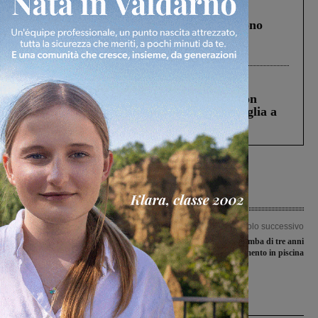
Cronaca
4 Agosto 2026
Un anno fa la strage in A1 in cui morirono
Gianni, Giulia e Franco. Lo schianto, il
processo, lo stop ai sorpassi fra tir....
Cronaca
3 Agosto 2026
Scomparso da una struttura di Castiglion
Fiorentino l’uomo che aveva ucciso la figlia a
Levane nel 2020
Articolo precedente
Articolo successivo
Tenta un furto in un ambulatorio
Bucine, è morta la bimba di tre anni
veterinario: i carabinieri lo colgono in
soccorsa per annegamento in piscina
flagranza e lo arrestano
Ultime Notizie