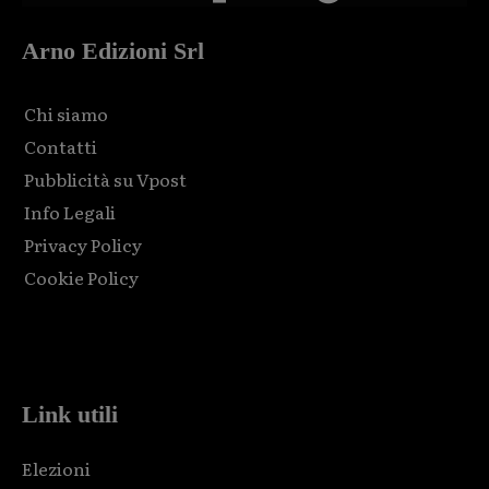
Arno Edizioni Srl
Chi siamo
Contatti
Pubblicità su Vpost
Info Legali
Privacy Policy
Cookie Policy
Html code here! Replace this with any non empty raw html
code and that's it.
Link utili
Elezioni