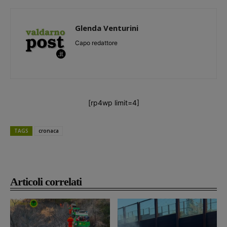
Glenda Venturini
Capo redattore
[rp4wp limit=4]
TAGS
cronaca
Articoli correlati