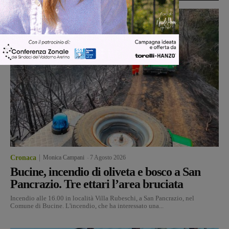
Cronaca
Monica Campani
-
7 Agosto 2026
Bucine, incendio di oliveta e bosco a San
Pancrazio. Tre ettari l’area bruciata
Incendio alle 16.00 in località Villa Rubeschi, a San Pancrazio, nel
Comune di Bucine. L'incendio, che ha interessato una...