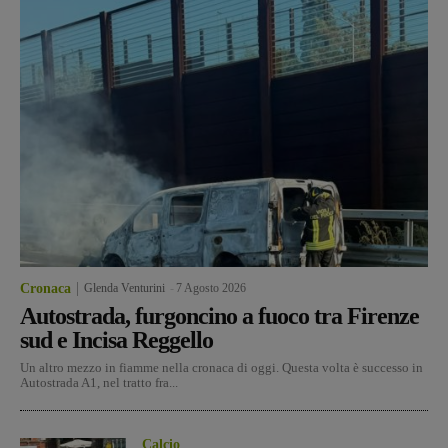
Cronaca
Glenda Venturini
-
7 Agosto 2026
Autostrada, furgoncino a fuoco tra Firenze
sud e Incisa Reggello
Un altro mezzo in fiamme nella cronaca di oggi. Questa volta è successo in
Autostrada A1, nel tratto fra...
Calcio