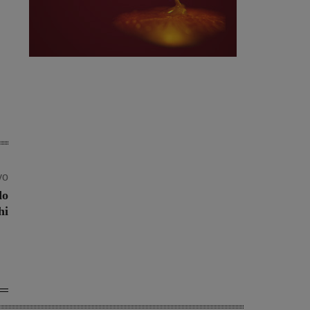
vo
do
hi