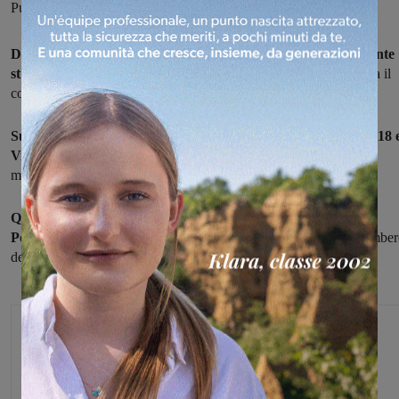
Punto e una Lancia Ypsilon. Code per consentire i soccorsi
Due auto sono rimaste coinvolte, questa mattina, in un incidente
stradale
avvenuto intorno alle 8 sulla Regionale 69, al confine fra il
comune di San Giovanni e quello di Figline.
Sul posto per i soccorsi sono intervenute due ambulanze del 118 e
Vigili del fuoco
di Montevarchi. Non si hanno informazioni al
momento sulle condizioni delle persone ferite.
Qualche disagio alla circolazione stradale intorno al nodo del
Porcellino
, in concomitanza con le operazioni di soccorso e sgombe
della carreggiata. Per i rilievi sono intervenuti i carabinieri.
Glenda Venturini
Capo redattore