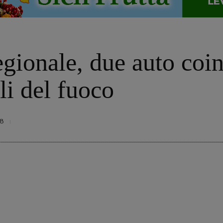
egionale, due auto coin
li del fuoco
18