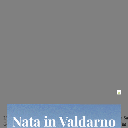
×
L’incidente è avvenuto questa mattina intorno alle 8, al confine fra S
Giovanni e Figline. Sul posto anche i carabinieri. Coinvolte una Fiat