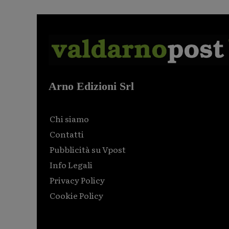
Arno Edizioni Srl
Chi siamo
Contatti
Pubblicità su Vpost
Info Legali
Privacy Policy
Cookie Policy
Html code here! Replace this with any non empty raw
html code and that's it.