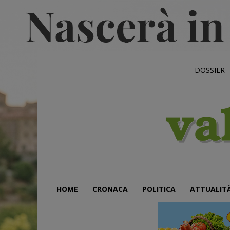
DOSSIER
HOME
CRONACA
POLITICA
ATTUALIT