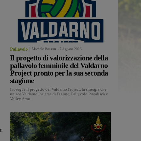
Pallavolo
Michele Bossini
-
7 Agosto 2026
Il progetto di valorizzazione della
pallavolo femminile del Valdarno
Project pronto per la sua seconda
stagione
Prosegue il progetto del Valdarno Project, la sinergia che
unisce Valdarno Insieme di Figline, Pallavolo Piandiscò e
Volley Arno...
an