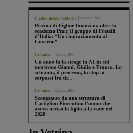
Figline Incisa Valdarno
1 Agosto 2026
Piscina di Figline finanziata oltre la
scadenza Pnrr, il gruppo di Fratelli
d’Italia: “Un ringraziamento al
Governo”
Cronaca
4 Agosto 2026
Un anno fa la strage in A1 in cui
morirono Gianni, Giulia e Franco. Lo
schianto, il processo, lo stop ai
sorpassi fra tir....
Cronaca
3 Agosto 2026
Scomparso da una struttura di
Castiglion Fiorentino l’uomo che
aveva ucciso la figlia a Levane nel
2020
In Vetrina