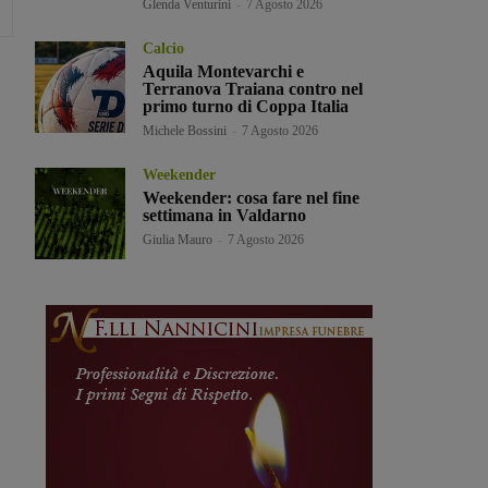
Glenda Venturini
-
7 Agosto 2026
Calcio
Aquila Montevarchi e
Terranova Traiana contro nel
primo turno di Coppa Italia
Michele Bossini
-
7 Agosto 2026
Weekender
Weekender: cosa fare nel fine
settimana in Valdarno
Giulia Mauro
-
7 Agosto 2026