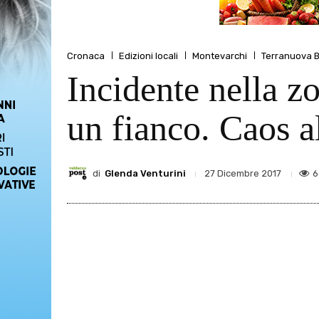
Cronaca
Edizioni locali
Montevarchi
Terranuova Br
Incidente nella z
un fianco. Caos al
di
Glenda Venturini
6
27 Dicembre 2017