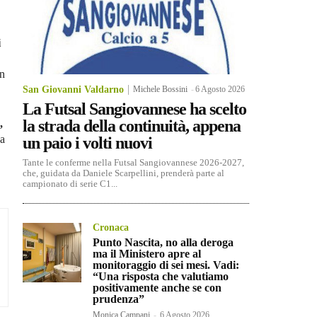
i
in
San Giovanni Valdarno
Michele Bossini
-
6 Agosto 2026
La Futsal Sangiovannese ha scelto
la strada della continuità, appena
,
na
un paio i volti nuovi
Tante le conferme nella Futsal Sangiovannese 2026-2027,
che, guidata da Daniele Scarpellini, prenderà parte al
campionato di serie C1...
Cronaca
Punto Nascita, no alla deroga
ma il Ministero apre al
monitoraggio di sei mesi. Vadi:
“Una risposta che valutiamo
positivamente anche se con
prudenza”
Monica Campani
-
6 Agosto 2026