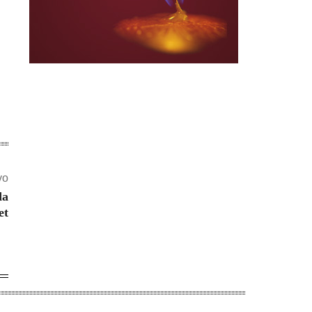
vo
da
et