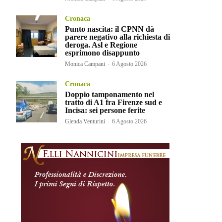
Cronaca
Punto nascita: il CPNN dà
parere negativo alla richiesta di
deroga. Asl e Regione
esprimono disappunto
Monica Campani
-
6 Agosto 2026
Cronaca
Doppio tamponamento nel
tratto di A1 fra Firenze sud e
Incisa: sei persone ferite
Glenda Venturini
-
6 Agosto 2026