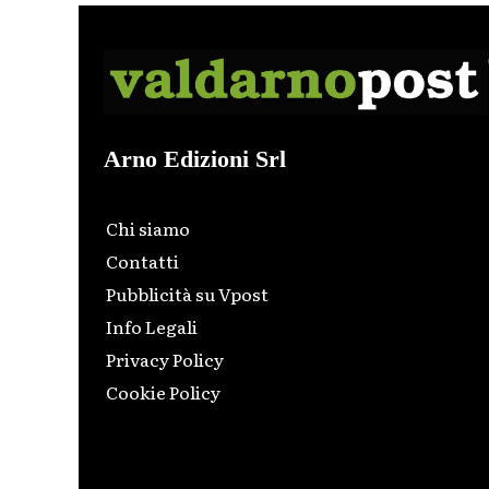
Arno Edizioni Srl
Chi siamo
Contatti
Pubblicità su Vpost
Info Legali
Privacy Policy
Cookie Policy
Html code here! Replace this with any non empty raw
html code and that's it.