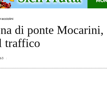
acciolini
ona di ponte Mocarini,
 traffico
63