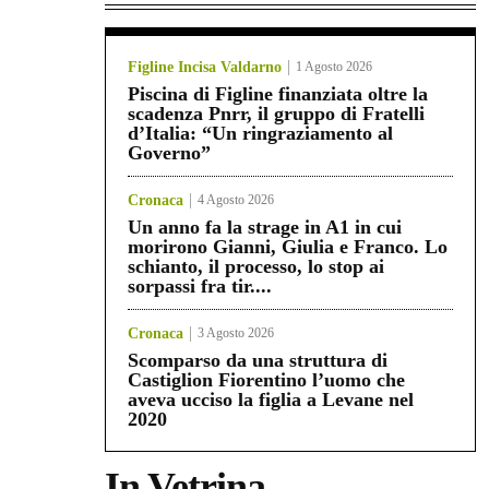
Figline Incisa Valdarno
1 Agosto 2026
Piscina di Figline finanziata oltre la
scadenza Pnrr, il gruppo di Fratelli
d’Italia: “Un ringraziamento al
Governo”
Cronaca
4 Agosto 2026
Un anno fa la strage in A1 in cui
morirono Gianni, Giulia e Franco. Lo
schianto, il processo, lo stop ai
sorpassi fra tir....
Cronaca
3 Agosto 2026
Scomparso da una struttura di
Castiglion Fiorentino l’uomo che
aveva ucciso la figlia a Levane nel
2020
In Vetrina