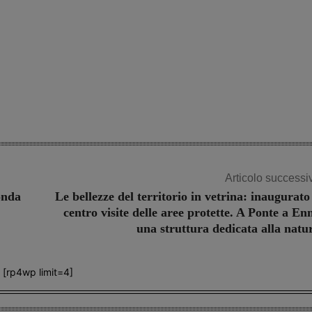
Articolo successi
onda
Le bellezze del territorio in vetrina: inaugurato 
centro visite delle aree protette. A Ponte a En
una struttura dedicata alla natu
[rp4wp limit=4]