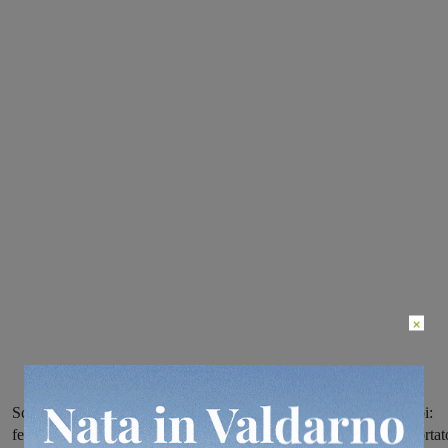
×
Scontro tra un ciclomotore e una minicar lungo la strada Poggilupi:
ferito in maniera non grave il conducente del primo mezzo, trasportat