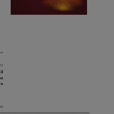
vo
il
na
ra