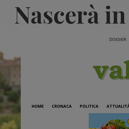
DOSSIER
HOME
CRONACA
POLITICA
ATTUALIT