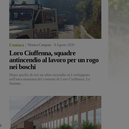
Cronaca
Monica Campani
-
8 Agosto 2026
Loro Ciuffenna, squadre
antincendio al lavoro per un rogo
nei boschi
Dopo quello di ieri un altro incendio si è sviluppato
nell'area montana del comune di Loro Ciuffenna. Le
fiamme...
o