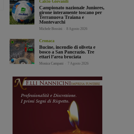
Calcio Giovanili
Campionato nazionale Juniores,
girone interamente toscano per
Terranuova Traiana e
Montevarchi
Michele Bossini
-
8 Agosto 2026
Cronaca
Bucine, incendio di oliveta e
bosco a San Pancrazio. Tre
ettari l’area bruciata
Monica Campani
-
7 Agosto 2026