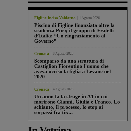
Figline Incisa Valdarno
1 Agosto 2026
Piscina di Figline finanziata oltre la
scadenza Pnrr, il gruppo di Fratelli
d’Italia: “Un ringraziamento al
Governo”
Cronaca
3 Agosto 2026
Scomparso da una struttura di
Castiglion Fiorentino l’uomo che
aveva ucciso la figlia a Levane nel
2020
Cronaca
4 Agosto 2026
Un anno fa la strage in A1 in cui
morirono Gianni, Giulia e Franco. Lo
schianto, il processo, lo stop ai
sorpassi fra tir....
In Vetrina