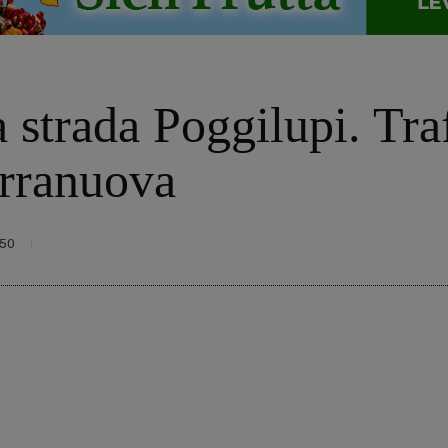
 strada Poggilupi. Traff
rranuova
050