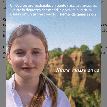
all’ospedale della Gruccia. Disagi e lunghe code tra Montevarchi e
Terranuova
Scontro tra un ciclomotore e una minicar lungo la strada
Poggilupi:
ferito in maniera non grave il conducente del primo mezz
che è stato trasportato all'ospedale della Gruccia dal personale del 11
intervenuto sul posto.
Disagi al traffico e lunghe code tra Montevarchi e Terranuova.
S
posto gli agenti della Polizia Municipale per i rilievi e per regolare la
viabilità.
Federica Crini