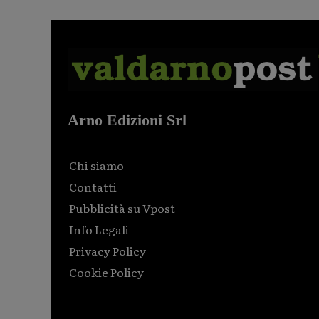
Arno Edizioni Srl
Chi siamo
Contatti
Pubblicità su Vpost
Info Legali
Privacy Policy
Cookie Policy
Html code here! Replace this with any non empty raw
html code and that's it.