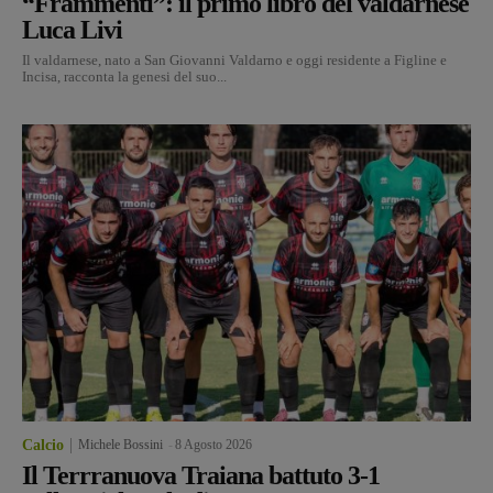
“Frammenti”: il primo libro del valdarnese
Luca Livi
Il valdarnese, nato a San Giovanni Valdarno e oggi residente a Figline e
Incisa, racconta la genesi del suo...
Calcio
Michele Bossini
-
8 Agosto 2026
Il Terrranuova Traiana battuto 3-1