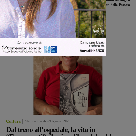
Gli under 21 della Futsal
La Vigor Rignano travolge il
Sangiovannese volano in testa
Castiglion della Pescaia
Ultime Notizie
Cultura
Martina Giardi
-
9 Agosto 2026
Dal treno all’ospedale, la vita in