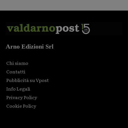
Arno Edizioni Srl
Chi siamo
Contatti
Pubblicità su Vpost
Info Legali
Privacy Policy
Cookie Policy
Html code here! Replace this with any non empty raw html
code and that's it.