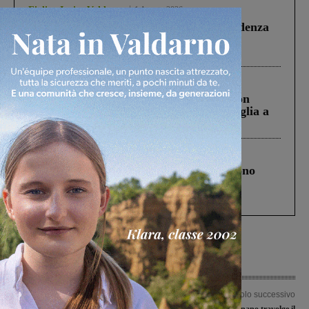
Figline Incisa Valdarno
1 Agosto 2026
Piscina di Figline finanziata oltre la scadenza
Pnrr, il gruppo di Fratelli d’Italia: “Un
ringraziamento al Governo”
Cronaca
3 Agosto 2026
Scomparso da una struttura di Castiglion
Fiorentino l’uomo che aveva ucciso la figlia a
Levane nel 2020
Cronaca
4 Agosto 2026
Un anno fa la strage in A1 in cui morirono
Gianni, Giulia e Franco. Lo schianto, il
processo, lo stop ai sorpassi fra tir....
Articolo precedente
Articolo successivo