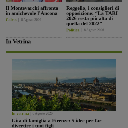
Il Montevarchi affronta
Reggello, i consiglieri di
in amichevole l’Ancona
opposizione: “La TARI
2026 resta più alta di
Calcio
8 Agosto 2026
quella del 2022”
Politica
8 Agosto 2026
In Vetrina
In vetrina
6 Agosto 2026
Gita di famiglia a Firenze: 5 idee per far
divertire i tuoi figli