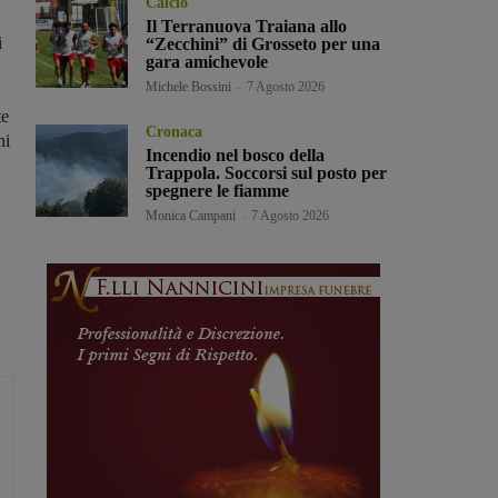
Calcio
Il Terranuova Traiana allo
i
“Zecchini” di Grosseto per una
gara amichevole
Michele Bossini
-
7 Agosto 2026
te
Cronaca
ni
Incendio nel bosco della
Trappola. Soccorsi sul posto per
spegnere le fiamme
Monica Campani
-
7 Agosto 2026