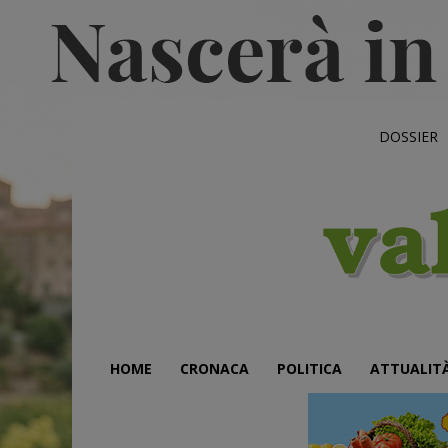
DOSSIER
HOME
CRONACA
POLITICA
ATTUALIT