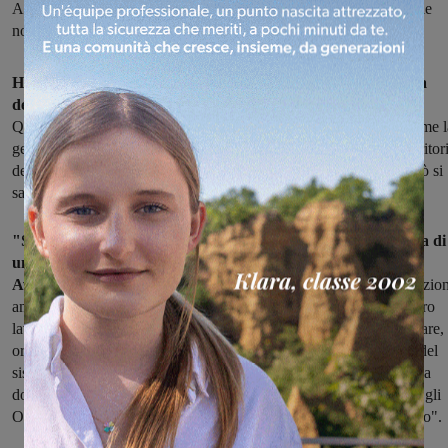
Anche Leonardo Marras, capogruppo Pd in Regione, commenta le
notizie relative all’inchiesta e chiede a Enrico Rossi di riferire
Ha già suscitato le prime prese di posizioni politiche, la notizia
dell'arresto del Direttore generale di Ato Toscana Sud.
Quell'inchiesta riguarda infatti un settore importante e delicato come l
gestione dei rifiuti, appaltata nel 2013 a Sei Toscana per tutti i territor
della provincia di Arezzo, Siena e Grosseto. Per gli inquirenti però si
sarebbe trattato di una gara truccata.
"Siamo garantisti e riteniamo che nessuno sia colpevole prima di
un giusto processo", è la premessa del gruppo di opposizione
Avanti Montevarchi.
"La notizia però è di quelle che turbano l'azio
amministrativa e politica. Che i giudici facciano velocemente il loro
lavoro e ci dicano cosa è realmente successo. A noi spetta di vigilare,
ora più che mai, sul rispetto dei contratti di servizio e l'efficienza del
sistema di raccolta e smaltimento dei rifiuti. Fin da domani e con la
dovuta consapelozza ci adopereremo affinchè siano utilizzati tutti gli
Organi Istituzionali per aumentare le necessarie attivitá di controllo".