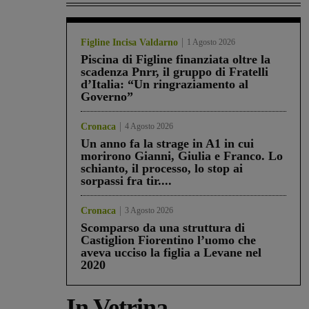
Figline Incisa Valdarno
1 Agosto 2026
Piscina di Figline finanziata oltre la
scadenza Pnrr, il gruppo di Fratelli
d’Italia: “Un ringraziamento al
Governo”
Cronaca
4 Agosto 2026
Un anno fa la strage in A1 in cui
morirono Gianni, Giulia e Franco. Lo
schianto, il processo, lo stop ai
sorpassi fra tir....
Cronaca
3 Agosto 2026
Scomparso da una struttura di
Castiglion Fiorentino l’uomo che
aveva ucciso la figlia a Levane nel
2020
In Vetrina