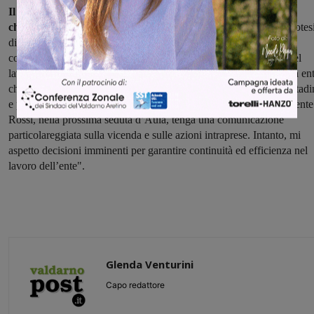
Il capogruppo Pd in Regione Toscana, Leonardo Marras, ha
chiesto invece a Enrico Rossi di riferire in aula:
"Si tratta di ipotes
di reato gravi e pesanti, sulle quali occorre riflettere con piena
cognizione di causa. Siamo pienamente garantisti e confidiamo nel
lavoro della magistratura. Ci preoccupa l'assenza di presidio su un en
che sovrintende alla gestione di un servizio fondamentale per i cittadi
e per questo ho chiesto alla presidenza del Consiglio che il presidente
Rossi, nella prossima seduta d’Aula, tenga una comunicazione
particolareggiata sulla vicenda e sulle azioni intraprese. Intanto, mi
aspetto decisioni imminenti per garantire continuità ed efficienza nel
lavoro dell’ente".
Glenda Venturini
Capo redattore