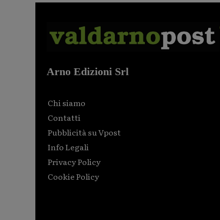
Arno Edizioni Srl
Chi siamo
Contatti
Pubblicità su Vpost
Info Legali
Privacy Policy
Cookie Policy
Html code here! Replace this with any non empty raw
html code and that's it.