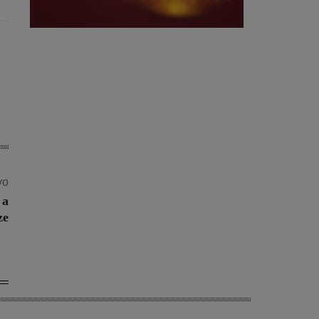
vo
 a
ze