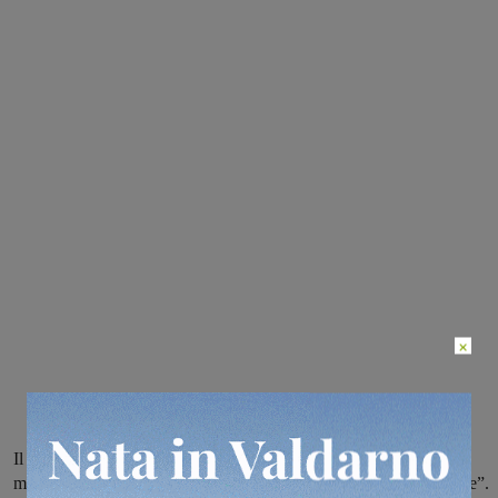
×
Il gruppo di opposizione di Montevarchi chiede che la giustizia si
muova in fretta. “Nel frattempo a noi spetta di vigilare rigidamente”.