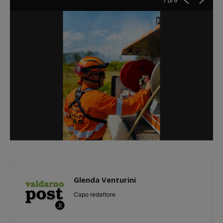
1
di 6
Glenda Venturini
Capo redattore