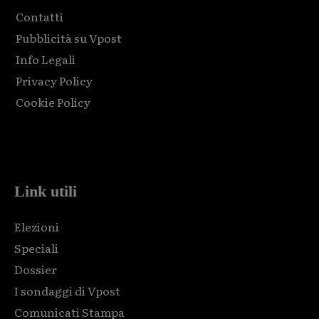
Contatti
Pubblicità su Vpost
Info Legali
Privacy Policy
Cookie Policy
Html code here! Replace this with any non empty raw html
code and that's it.
Link utili
Elezioni
Speciali
Dossier
I sondaggi di Vpost
Comunicati Stampa