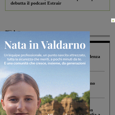
debutta il podcast Estrair
×
Più lette
Figline Incisa Valdarno
1 Agosto 2026
Piscina di Figline finanziata oltre la scadenza
Pnrr, il gruppo di Fratelli d’Italia: “Un
ringraziamento al Governo”
Cronaca
4 Agosto 2026
Un anno fa la strage in A1 in cui morirono
Gianni, Giulia e Franco. Lo schianto, il
processo, lo stop ai sorpassi fra tir....
Cronaca
3 Agosto 2026
Scomparso da una struttura di Castiglion
Fiorentino l’uomo che aveva ucciso la figlia a