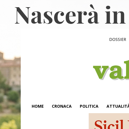
DOSSIER
HOME
CRONACA
POLITICA
ATTUALIT