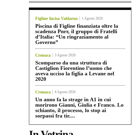
Figline Incisa Valdarno
1 Agosto 2026
Piscina di Figline finanziata oltre la
scadenza Pnrr, il gruppo di Fratelli
d’Italia: “Un ringraziamento al
Governo”
Cronaca
3 Agosto 2026
Scomparso da una struttura di
Castiglion Fiorentino l’uomo che
aveva ucciso la figlia a Levane nel
2020
Cronaca
4 Agosto 2026
Un anno fa la strage in A1 in cui
morirono Gianni, Giulia e Franco. Lo
schianto, il processo, lo stop ai
sorpassi fra tir....
In Vetrina