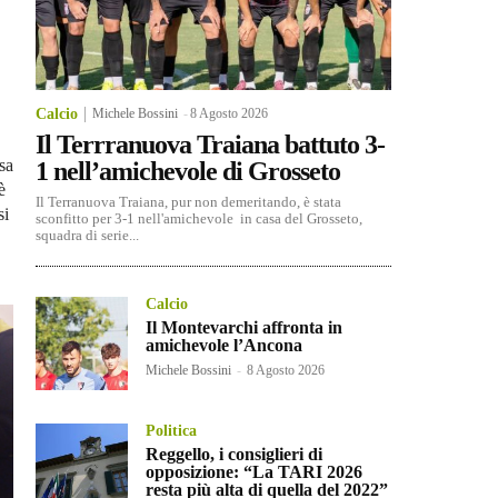
Calcio
Michele Bossini
-
8 Agosto 2026
Il Terrranuova Traiana battuto 3-
sa
1 nell’amichevole di Grosseto
è
Il Terranuova Traiana, pur non demeritando, è stata
si
sconfitto per 3-1 nell'amichevole in casa del Grosseto,
squadra di serie...
Calcio
Il Montevarchi affronta in
amichevole l’Ancona
Michele Bossini
-
8 Agosto 2026
Politica
Reggello, i consiglieri di
opposizione: “La TARI 2026
resta più alta di quella del 2022”