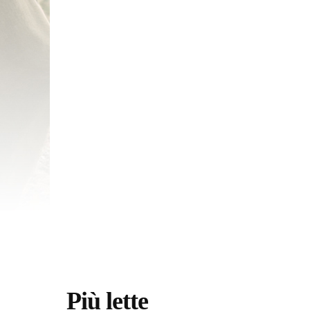
Più lette