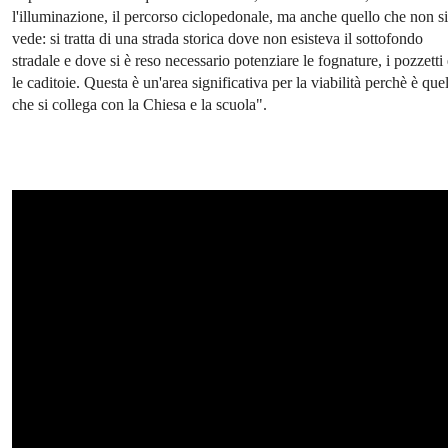
l'illuminazione, il percorso ciclopedonale, ma anche quello che non si
vede: si tratta di una strada storica dove non esisteva il sottofondo
stradale e dove si è reso necessario potenziare le fognature, i pozzetti
le caditoie. Questa è un'area significativa per la viabilità perchè è que
che si collega con la Chiesa e la scuola".