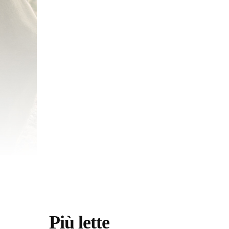
Più lette