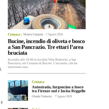
Cronaca
Monica Campani
-
7 Agosto 2026
Bucine, incendio di oliveta e bosco
a San Pancrazio. Tre ettari l’area
bruciata
Incendio alle 16.00 in località Villa Rubeschi, a San
Pancrazio, nel Comune di Bucine. L'incendio, che ha
interessato una...
d.
Cronaca
Autostrada, furgoncino a fuoco
tra Firenze sud e Incisa Reggello
Glenda Venturini
-
7 Agosto 2026
 è