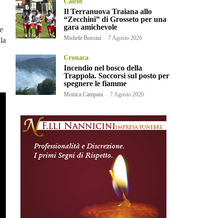
Calcio
Il Terranuova Traiana allo
“Zecchini” di Grosseto per una
gara amichevole
 e
Michele Bossini
-
7 Agosto 2026
lla
Cronaca
Incendio nel bosco della
Trappola. Soccorsi sul posto per
spegnere le fiamme
Monica Campani
-
7 Agosto 2026