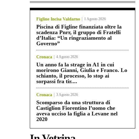
Figline Incisa Valdarno
1 Agosto 2026
Piscina di Figline finanziata oltre la
scadenza Pnrr, il gruppo di Fratelli
d’Italia: “Un ringraziamento al
Governo”
Cronaca
4 Agosto 2026
Un anno fa la strage in A1 in cui
morirono Gianni, Giulia e Franco. Lo
schianto, il processo, lo stop ai
sorpassi fra tir....
Cronaca
3 Agosto 2026
Scomparso da una struttura di
Castiglion Fiorentino l’uomo che
aveva ucciso la figlia a Levane nel
2020
In Vetrina