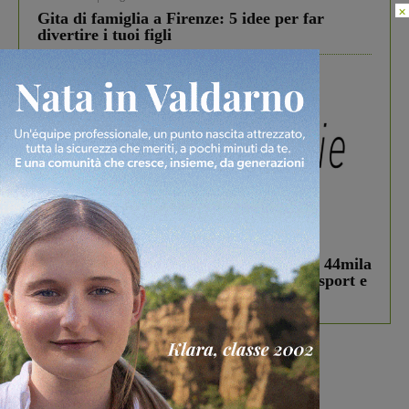
×
Gita di famiglia a Firenze: 5 idee per far
divertire i tuoi figli
In vetrina
3 Agosto 2026
Estra Notizie agosto: Smart Cities, oltre 44mila
studenti coinvolti, torna il bando per lo sport e
debutta il podcast Estrair
Più lette