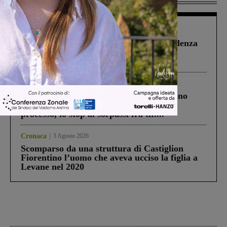
Figline Incisa Valdarno
1 Agosto 2026
Piscina di Figline finanziata oltre la scadenza
Pnrr, il gruppo di Fratelli d’Italia: “Un
ringraziamento al Governo”
Cronaca
4 Agosto 2026
Un anno fa la strage in A1 in cui morirono
Gianni, Giulia e Franco. Lo schianto, il
processo, lo stop ai sorpassi fra tir....
Cronaca
3 Agosto 2026
Scomparso da una struttura di Castiglion
Fiorentino l’uomo che aveva ucciso la figlia a
Levane nel 2020