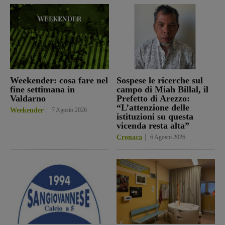
Weekender: cosa fare nel
Sospese le ricerche sul
fine settimana in
campo di Miah Billal, il
Valdarno
Prefetto di Arezzo:
“L’attenzione delle
Weekender
7 Agosto 2026
istituzioni su questa
vicenda resta alta”
Cronaca
6 Agosto 2026