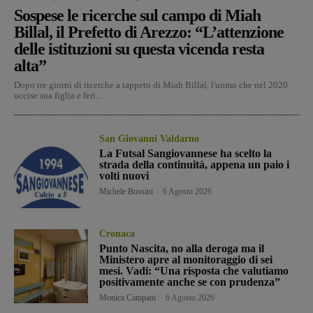
Sospese le ricerche sul campo di Miah
Billal, il Prefetto di Arezzo: “L’attenzione
delle istituzioni su questa vicenda resta
alta”
Dopo tre giorni di ricerche a tappeto di Miah Billal, l'uomo che nel 2020
uccise sua figlia e ferì...
San Giovanni Valdarno
La Futsal Sangiovannese ha scelto la
strada della continuità, appena un paio i
volti nuovi
Michele Bossini
-
6 Agosto 2026
Cronaca
Punto Nascita, no alla deroga ma il
Ministero apre al monitoraggio di sei
mesi. Vadi: “Una risposta che valutiamo
positivamente anche se con prudenza”
Monica Campani
-
6 Agosto 2026