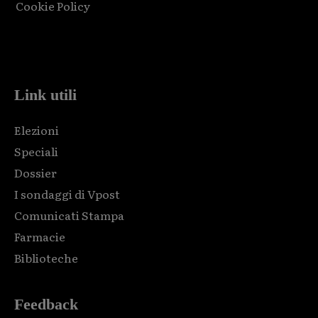
Cookie Policy
Html code here! Replace this with any non empty raw html
code and that's it.
Link utili
Elezioni
Speciali
Dossier
I sondaggi di Vpost
Comunicati Stampa
Farmacie
Biblioteche
Feedback