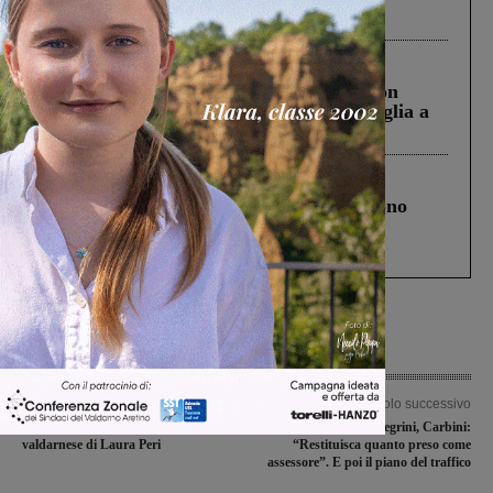
ringraziamento al Governo”
Cronaca
3 Agosto 2026
Scomparso da una struttura di Castiglion
Fiorentino l’uomo che aveva ucciso la figlia a
Levane nel 2020
Cronaca
4 Agosto 2026
Un anno fa la strage in A1 in cui morirono
Gianni, Giulia e Franco. Lo schianto, il
processo, lo stop ai sorpassi fra tir....
Articolo precedente
Articolo successivo
L’allevamento secondo la tradizione
Dimissioni Pellegrini, Carbini:
valdarnese di Laura Peri
“Restituisca quanto preso come
assessore”. E poi il piano del traffico