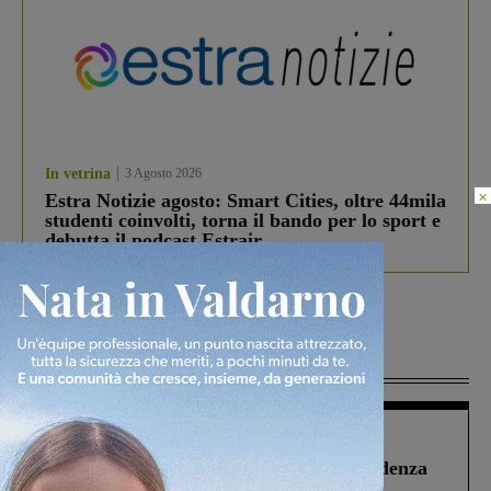
In vetrina
3 Agosto 2026
×
Estra Notizie agosto: Smart Cities, oltre 44mila
studenti coinvolti, torna il bando per lo sport e
debutta il podcast Estrair
Più lette
Figline Incisa Valdarno
1 Agosto 2026
Piscina di Figline finanziata oltre la scadenza
Pnrr, il gruppo di Fratelli d’Italia: “Un