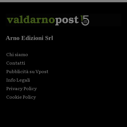
Arno Edizioni Srl
Chi siamo
Contatti
Pubblicità su Vpost
Info Legali
Privacy Policy
Cookie Policy
Html code here! Replace this with any non empty raw html
code and that's it.