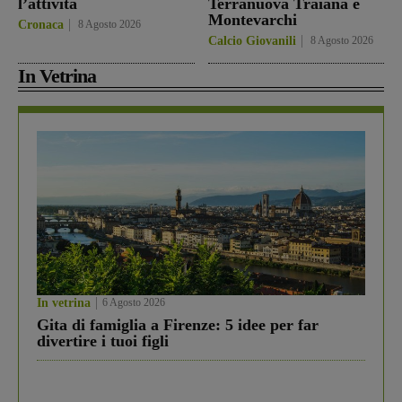
l’attività
Terranuova Traiana e
Montevarchi
Cronaca
8 Agosto 2026
Calcio Giovanili
8 Agosto 2026
In Vetrina
In vetrina
6 Agosto 2026
Gita di famiglia a Firenze: 5 idee per far
divertire i tuoi figli