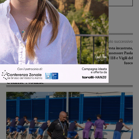
Articolo precedente
Articolo successivo
La Misericordia in festa per il patrono
Si ribalta con l’auto e resta incastrata,
San Sebastiano, sfilano le ambulanze
trauma cranico per l’assessore Paola
e i mezzi
Bonci. Soccorsi del 118 e Vigili del
fuoco
Ultime Notizie