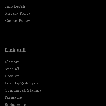
Info Legali
Privacy Policy
Cookie Policy
Html code here! Replace this with any non empty raw html
code and that's it.
Link utili
Elezioni
Speciali
Dossier
I sondaggi di Vpost
Comunicati Stampa
Farmacie
Biblioteche