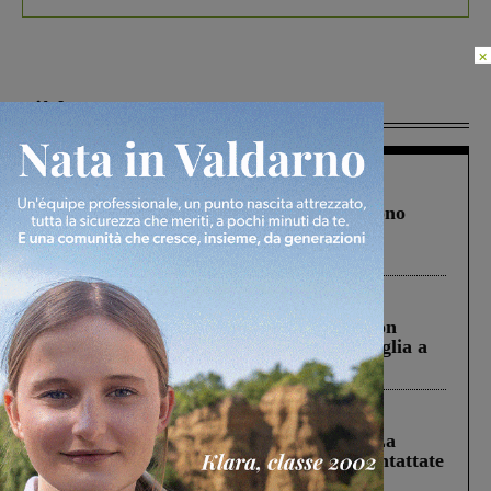
×
Più lette
Cronaca
4 Agosto 2026
Un anno fa la strage in A1 in cui morirono
Gianni, Giulia e Franco. Lo schianto, il
processo, lo stop ai sorpassi fra tir....
Cronaca
3 Agosto 2026
Scomparso da una struttura di Castiglion
Fiorentino l’uomo che aveva ucciso la figlia a
Levane nel 2020
Cronaca
5 Agosto 2026
Continuano le ricerche di Miah Billal. La
Prefettura: “In caso di avvistamento contattate
il 112”