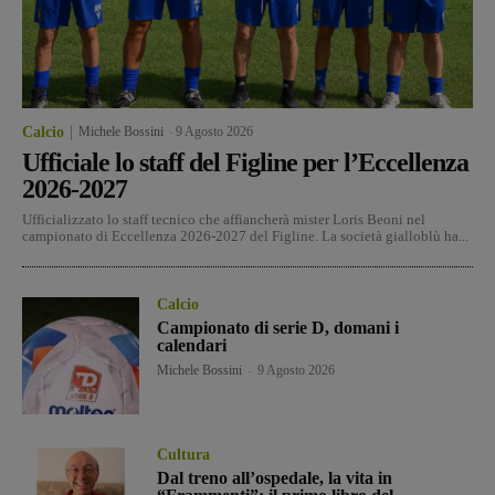
Calcio
Michele Bossini
-
9 Agosto 2026
Ufficiale lo staff del Figline per l’Eccellenza
2026-2027
Ufficializzato lo staff tecnico che affiancherà mister Loris Beoni nel
campionato di Eccellenza 2026-2027 del Figline. La società gialloblù ha...
Calcio
Campionato di serie D, domani i
calendari
Michele Bossini
-
9 Agosto 2026
Cultura
Dal treno all’ospedale, la vita in