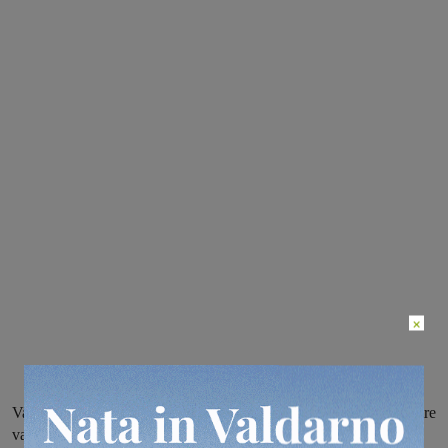
×
Valdarnesi battuti in casa dalla Fortis Arezzo, hanno rinviato le altre
valdarnesi impegnate nel girone aretino di Terza categoria