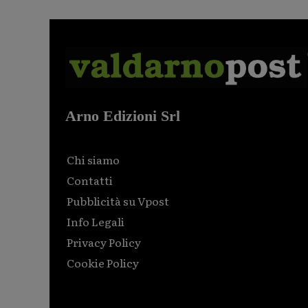
Arno Edizioni Srl
Chi siamo
Contatti
Pubblicità su Vpost
Info Legali
Privacy Policy
Cookie Policy
Html code here! Replace this with any non empty raw
html code and that's it.