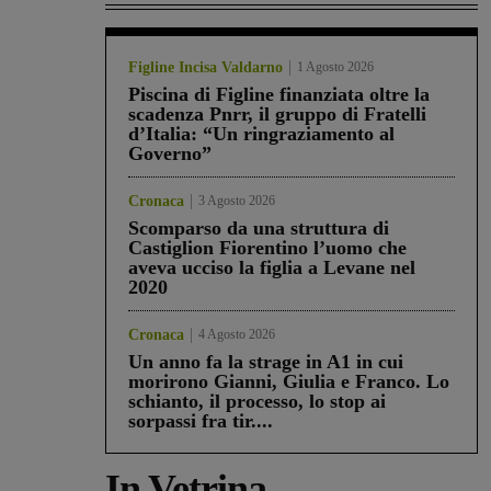
Figline Incisa Valdarno
1 Agosto 2026
Piscina di Figline finanziata oltre la
scadenza Pnrr, il gruppo di Fratelli
d’Italia: “Un ringraziamento al
Governo”
Cronaca
3 Agosto 2026
Scomparso da una struttura di
Castiglion Fiorentino l’uomo che
aveva ucciso la figlia a Levane nel
2020
Cronaca
4 Agosto 2026
Un anno fa la strage in A1 in cui
morirono Gianni, Giulia e Franco. Lo
schianto, il processo, lo stop ai
sorpassi fra tir....
In Vetrina