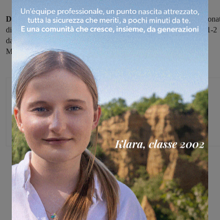
Delle quattro valdarnesi
impegnate nel girone aretino del campiona
di Terza categoria è sceso in campo solo
il Badia a Roti,
battuto 1-2
dalla Fortis Arezzo.
Rinviate invece
Pestello-Sangiustinese e
Monterchiese-Atletico Valdambra.
Michele Bossini
Share