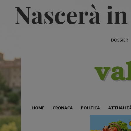
DOSSIER
HOME
CRONACA
POLITICA
ATTUALIT