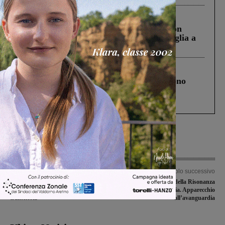
Cronaca
3 Agosto 2026
Scomparso da una struttura di Castiglion
Fiorentino l’uomo che aveva ucciso la figlia a
Levane nel 2020
Cronaca
4 Agosto 2026
Un anno fa la strage in A1 in cui morirono
Gianni, Giulia e Franco. Lo schianto, il
processo, lo stop ai sorpassi fra tir....
Articolo precedente
Articolo successivo
Dal 1 settembre riaperti gli sportelli
Ripresa l’attività della Risonanza
Ecco Fatto, fino a dicembre la fase
magnetica alla Gruccia. Apparecchio
transitoria
all’avanguardia