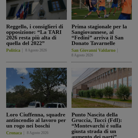
Reggello, i consiglieri di
Prima stagionale per la
opposizione: “La TARI
Sangiovannese, al
2026 resta più alta di
“Fedini” arriva il San
quella del 2022”
Donato Tavarnelle
Politica
8 Agosto 2026
San Giovanni Valdarno
8 Agosto 2026
Loro Ciuffenna, squadre
Punto Nascita della
antincendio al lavoro per
Gruccia, Tucci (FdI):
un rogo nei boschi
“Montevarchi è sulla
giusta strada di un
Cronaca
8 Agosto 2026
aumento dei parti”