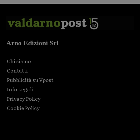
Arno Edizioni Srl
Chi siamo
Contatti
Pubblicità su Vpost
Info Legali
Privacy Policy
Cookie Policy
Html code here! Replace this with any non empty raw html
code and that's it.