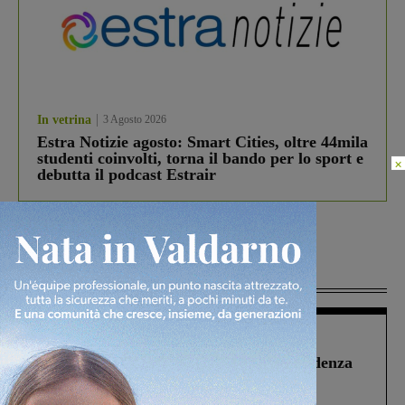
In vetrina
3 Agosto 2026
Estra Notizie agosto: Smart Cities, oltre 44mila
studenti coinvolti, torna il bando per lo sport e
×
debutta il podcast Estrair
Più lette
Figline Incisa Valdarno
1 Agosto 2026
Piscina di Figline finanziata oltre la scadenza
Pnrr, il gruppo di Fratelli d’Italia: “Un
ringraziamento al Governo”