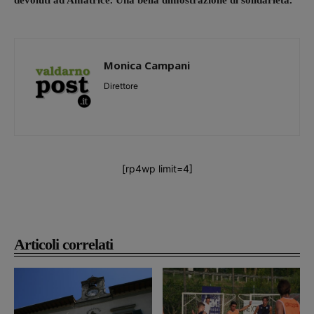
devoluti ad Amatrice. Una bella dimostrazione di solidarietà.
Monica Campani
Direttore
[rp4wp limit=4]
Articoli correlati