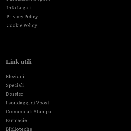
Info Legali
Privacy Policy
Cookie Policy
Html code here! Replace this with any non empty raw html
code and that's it.
Link utili
Elezioni
Speciali
Dossier
I sondaggi di Vpost
Comunicati Stampa
Farmacie
Biblioteche