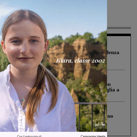
Più lette
Figline Incisa Valdarno
1 Agosto 2026
Piscina di Figline finanziata oltre la scadenza
Pnrr, il gruppo di Fratelli d’Italia: “Un
ringraziamento al Governo”
Cronaca
3 Agosto 2026
Scomparso da una struttura di Castiglion
Fiorentino l’uomo che aveva ucciso la figlia a
Levane nel 2020
Cronaca
4 Agosto 2026
Un anno fa la strage in A1 in cui morirono
Gianni, Giulia e Franco. Lo schianto, il
processo, lo stop ai sorpassi fra tir....