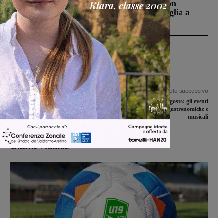
Scomparso da una struttura di Castiglion
Fiorentino l’uomo che aveva ucciso la figlia a
Levane nel 2020
Articolo precedente
Articolo successivo
Task Force del Valdarno come nel
Ultimo weekend di agosto: gli eventi
2012 per l’Emilia
in agenda con serate gastronomiche e
musicali
Ultime Notizie