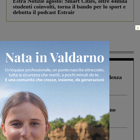
Estra Notizie agosto: Smart Cities, oltre 44mila
studenti coinvolti, torna il bando per lo sport e
debutta il podcast Estrair
×
Più lette
Figline Incisa Valdarno
1 Agosto 2026
Piscina di Figline finanziata oltre la scadenza
Pnrr, il gruppo di Fratelli d’Italia: “Un
ringraziamento al Governo”
Cronaca
4 Agosto 2026
Un anno fa la strage in A1 in cui morirono
Gianni, Giulia e Franco. Lo schianto, il
processo, lo stop ai sorpassi fra tir....
Cronaca
3 Agosto 2026