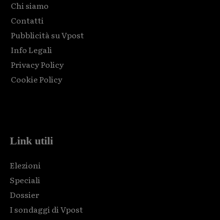
Chi siamo
Contatti
Pubblicità su Vpost
Info Legali
Privacy Policy
Cookie Policy
Html code here! Replace this with any non empty raw html
code and that's it.
Link utili
Elezioni
Speciali
Dossier
I sondaggi di Vpost