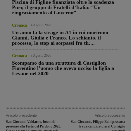
Piscina di Figline finanziata oltre la scadenza
Pnrr, il gruppo di Fratelli d’Italia: “Un
ringraziamento al Governo”
Cronaca
4 Agosto 2026
Un anno fa la strage in A1 in cui morirono
Gianni, Giulia e Franco. Lo schianto, il
processo, lo stop ai sorpassi fra tir....
Cronaca
3 Agosto 2026
Scomparso da una struttura di Castiglion
Fiorentino l’uomo che aveva ucciso la figlia a
Levane nel 2020
Articolo precedente
Articolo successivo
San Giovanni Valdarno, boom di
San Giovanni, Filippo Boni presenta
presenze alla Festa del Perdono 2025.
la sua candidatura al Consiglio