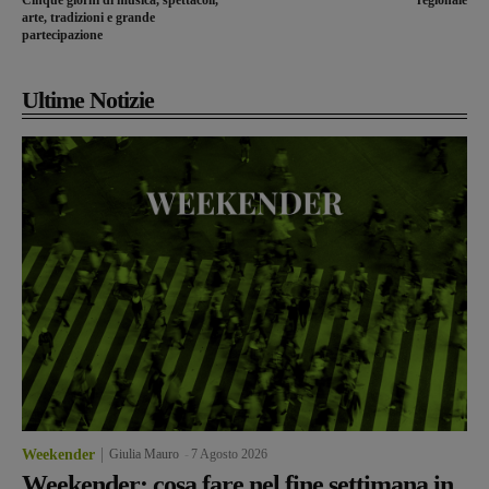
Cinque giorni di musica, spettacoli,
regionale
arte, tradizioni e grande
partecipazione
Ultime Notizie
Weekender
Giulia Mauro
-
7 Agosto 2026
Weekender: cosa fare nel fine settimana in