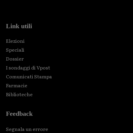
Html code here! Replace this with any non empty raw html
code and that's it.
Link utili
Elezioni
Speciali
Dossier
I sondaggi di Vpost
Comunicati Stampa
Farmacie
Biblioteche
Feedback
Segnala un errore