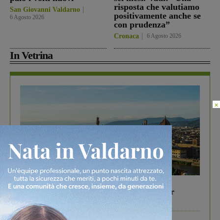
risposta che valutiamo
San Giovanni Valdarno
positivamente anche se
6 Agosto 2026
con prudenza”
Cronaca
6 Agosto 2026
In Vetrina
×
In vetrina
6 Agosto 2026
Gita di famiglia a Firenze: 5 idee per far
divertire i tuoi figli