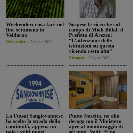
Weekender: cosa fare nel
Sospese le ricerche sul
fine settimana in
campo di Miah Billal, il
Valdarno
Prefetto di Arezzo:
“L’attenzione delle
Weekender
7 Agosto 2026
istituzioni su questa
vicenda resta alta”
Cronaca
6 Agosto 2026
La Futsal Sangiovannese
Punto Nascita, no alla
ha scelto la strada della
deroga ma il Ministero
continuità, appena un
apre al monitoraggio di
paio i volti nuovi
sei mesi. Vadi: “Una