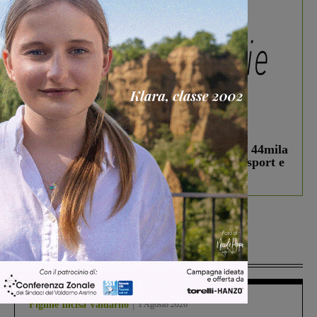
In vetrina
3 Agosto 2026
Estra Notizie agosto: Smart Cities, oltre 44mila
studenti coinvolti, torna il bando per lo sport e
debutta il podcast Estrair
Più lette
Figline Incisa Valdarno
1 Agosto 2026