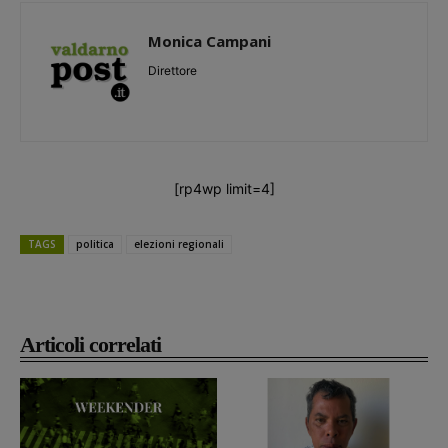
Monica Campani
Direttore
[rp4wp limit=4]
TAGS
politica
elezioni regionali
Articoli correlati