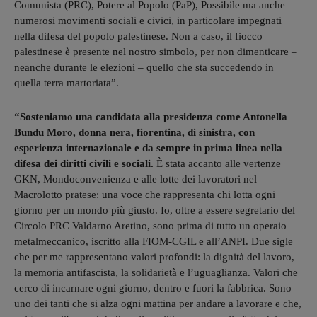
Comunista (PRC), Potere al Popolo (PaP), Possibile ma anche
numerosi movimenti sociali e civici, in particolare impegnati
nella difesa del popolo palestinese. Non a caso, il fiocco
palestinese è presente nel nostro simbolo, per non dimenticare –
neanche durante le elezioni – quello che sta succedendo in
quella terra martoriata”.
“Sosteniamo una candidata alla presidenza come Antonella
Bundu Moro, donna nera, fiorentina, di sinistra, con
esperienza internazionale e da sempre in prima linea nella
difesa dei diritti civili e sociali.
È stata accanto alle vertenze
GKN, Mondoconvenienza e alle lotte dei lavoratori nel
Macrolotto pratese: una voce che rappresenta chi lotta ogni
giorno per un mondo più giusto. Io, oltre a essere segretario del
Circolo PRC Valdarno Aretino, sono prima di tutto un operaio
metalmeccanico, iscritto alla FIOM-CGIL e all’ANPI. Due sigle
che per me rappresentano valori profondi: la dignità del lavoro,
la memoria antifascista, la solidarietà e l’uguaglianza. Valori che
cerco di incarnare ogni giorno, dentro e fuori la fabbrica. Sono
uno dei tanti che si alza ogni mattina per andare a lavorare e che,