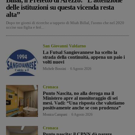
delle istituzioni su questa vicenda resta
alta”
Dopo tre giorni di ricerche a tappeto di Miah Billal, l'uomo che nel 2020
uccise sua figlia e ferì...
San Giovanni Valdarno
La Futsal Sangiovannese ha scelto la
strada della continuità, appena un paio i
volti nuovi
Michele Bossini
-
6 Agosto 2026
Cronaca
Punto Nascita, no alla deroga ma il
Ministero apre al monitoraggio di sei
mesi. Vadi: “Una risposta che valutiamo
positivamente anche se con prudenza”
Monica Campani
-
6 Agosto 2026
Cronaca
Punto nascita: il CPNN dà parere