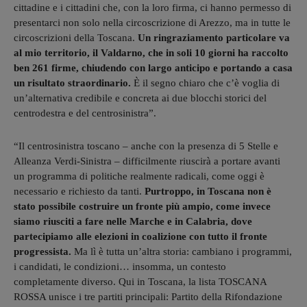
cittadine e i cittadini che, con la loro firma, ci hanno permesso di
presentarci non solo nella circoscrizione di Arezzo, ma in tutte le
circoscrizioni della Toscana.
Un ringraziamento particolare va
al mio territorio, il Valdarno, che in soli 10 giorni ha raccolto
ben 261 firme, chiudendo con largo anticipo e portando a casa
un risultato straordinario.
È il segno chiaro che c’è voglia di
un’alternativa credibile e concreta ai due blocchi storici del
centrodestra e del centrosinistra”.
“Il centrosinistra toscano – anche con la presenza di 5 Stelle e
Alleanza Verdi-Sinistra – difficilmente riuscirà a portare avanti
un programma di politiche realmente radicali, come oggi è
necessario e richiesto da tanti.
Purtroppo, in Toscana non è
stato possibile costruire un fronte più ampio, come invece
siamo riusciti a fare nelle Marche e in Calabria, dove
partecipiamo alle elezioni in coalizione con tutto il fronte
progressista.
Ma lì è tutta un’altra storia: cambiano i programmi,
i candidati, le condizioni… insomma, un contesto
completamente diverso. Qui in Toscana, la lista TOSCANA
ROSSA unisce i tre partiti principali: Partito della Rifondazione