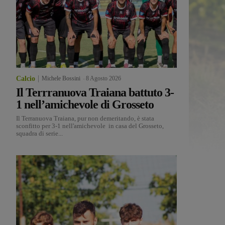
Calcio
Michele Bossini
-
8 Agosto 2026
Il Terrranuova Traiana battuto 3-
1 nell’amichevole di Grosseto
Il Terranuova Traiana, pur non demeritando, è stata
sconfitto per 3-1 nell'amichevole in casa del Grosseto,
squadra di serie...