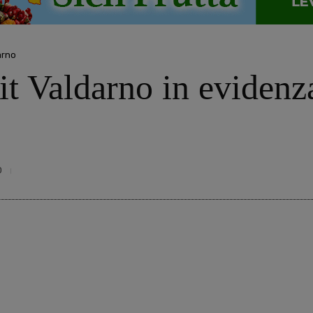
arno
t Valdarno in evidenz
0