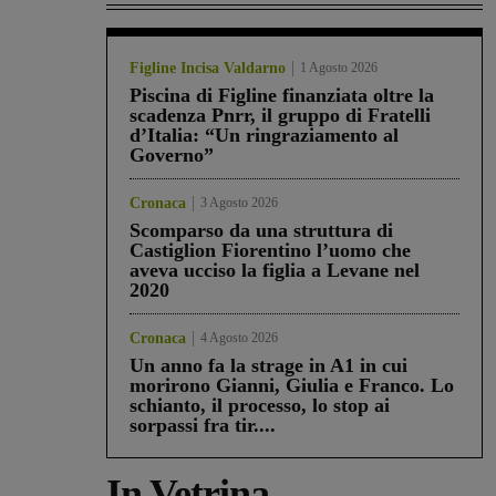
Figline Incisa Valdarno
1 Agosto 2026
Piscina di Figline finanziata oltre la
scadenza Pnrr, il gruppo di Fratelli
d’Italia: “Un ringraziamento al
Governo”
Cronaca
3 Agosto 2026
Scomparso da una struttura di
Castiglion Fiorentino l’uomo che
aveva ucciso la figlia a Levane nel
2020
Cronaca
4 Agosto 2026
Un anno fa la strage in A1 in cui
morirono Gianni, Giulia e Franco. Lo
schianto, il processo, lo stop ai
sorpassi fra tir....
In Vetrina