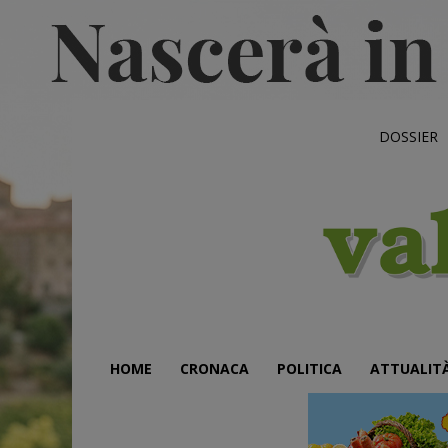
DOSSIER
HOME
CRONACA
POLITICA
ATTUALIT