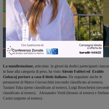
La manifestazione,
articolata in gironi da dodici partecipanti ciascu
in base alla categoria di peso, ha visto
Alessio Fabbri ed Eraldo
Guhacaj portare a casa il titolo italiano.
Da segnalare anche le
prestazioni di Marco Giovacchini (secondo classificato al torneo),
Taulant Tuka (prmo classificato al torneo), Luigi Bruschetini (second
classificato al torneo), Alessandro Verdi (bronzo al torneo) e Stefan
Casini (argento al torneo).