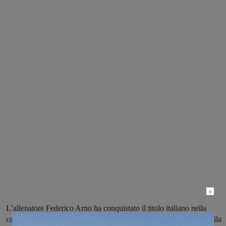
×
L’allenatore Federico Arno ha conquistato il titolo italiano nella
categoria -63kg, risultati di prestigo anche per vari tesserati nelle fila