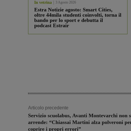
In vetrina
3 Agosto 2026
Estra Notizie agosto: Smart Cities,
oltre 44mila studenti coinvolti, torna il
bando per lo sport e debutta il
podcast Estrair
Articolo precedente
Servizio scuolabus, Avanti Montevarchi non s
arrende: “Chiassai Martini alza polveroni pe
coprire i propri errori”