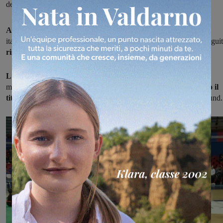
del sodalizio valdarnese
Al Palaterme di Montecatini Terme
si sono svolti i campionato
italiano di
ju-jitsu,
con il Team Fahrenheit Valdarno che ha consegui
risultati importanti.
L'allenatore Federico Arno
(cintura nera di ju-jitsu, istruttore di
mixed martial art e istruttore di boxe competition) ha
conquistato il
titolo italiano
nella categoria -63kg, vincendo per ko al primo round.