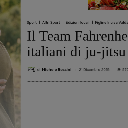
Sport
Altri Sport
Edizioni locali
Figline Incisa Vald
Il Team Fahrenhei
italiani di ju-jitsu
di
Michele Bossini
57
21 Dicembre 2018