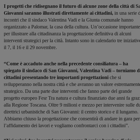
I progetti che ridisegnano il futuro di alcune zone della città di S
Giovanni saranno illustrati direttamente ai cittadini,
in una serie d
incontri che il sindaco Valentina Vadi e la Giunta comunale hanno
organizzato a Palomar, la casa della cultura. Un’occasione importante
per illustrare alla cittadinanza la progettazione definitiva di alcuni
interventi strategici per la città. Intanto sono in calendario tre iniziativ
il 7, il 16 e il 29 novembre.
“Come è accaduto anche nella precedente consiliatura – ha
spiegato il sindaco di San Giovanni, Valentina Vadi –
torniamo d
cittadini presentando tre importanti progettazioni
che si
svilupperanno nella nostra città e che avranno un valore estremament
strategico. Da una parte due interventi che fanno parte del grande
progetto europeo Fesr Tra natura e cultura finanziato due anni fa graz
alla Regione Toscana. Oltre 9 milioni e mezzo per intervenire sulle d
direttrici urbanistiche di San Giovanni: il centro storico e il lungarno.
Abbiamo chiuso la progettazione che consentirà di andare in gara per
l’affidamento dei lavori e vogliamo confrontarci con i cittadini”.