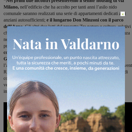
“Nei primi due incontri presenteremo il senior housing di via
Milano,
nell’edificio che ha accolto per tanti anni l’asilo nido
comunale saranno realizzati una serie di appartamenti dedicati agli
×
anziani autosufficienti;
e il lungarno Don Minzoni con il parco
dell’Arno.
Gli altri due lotti del progetto Tra natura e cultura, relativi 
chiassi e a palazzo Corboli, saranno invece illustrati alla cittadinanza
nei primi mesi del prossimo anno. Ultimo appuntamento sarà la
presentazione, con l’inizio dei lavori del cantiere,
della casa di
comunità Hub che sorgerà a San Giovanni Valdarno in viale
Gramsci
grazie ad un finanziamento Pnrr. Sarà presente anche
l’azienda Asl Toscana sud est che è il soggetto attuatore dell’intervent
Ringrazio la Regione Toscana, poiché, sia i fondi Pnrr della casa di
comunità Hub sia i fondi europei del progetto Por Fesr sono stati
veicolati dalla Regione, grazie alla sua capacità di intercettare
importanti finanziamenti destinati agli enti locali”.