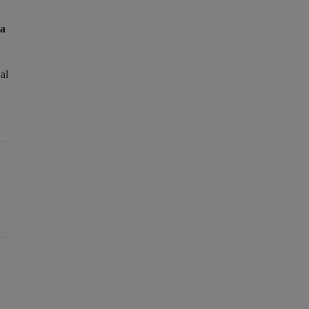
la
al