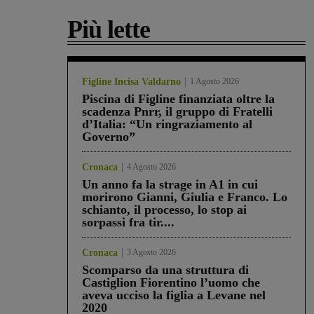
Più lette
Figline Incisa Valdarno
1 Agosto 2026
Piscina di Figline finanziata oltre la
scadenza Pnrr, il gruppo di Fratelli
d’Italia: “Un ringraziamento al
Governo”
Cronaca
4 Agosto 2026
Un anno fa la strage in A1 in cui
morirono Gianni, Giulia e Franco. Lo
schianto, il processo, lo stop ai
sorpassi fra tir....
Cronaca
3 Agosto 2026
Scomparso da una struttura di
Castiglion Fiorentino l’uomo che
aveva ucciso la figlia a Levane nel
2020