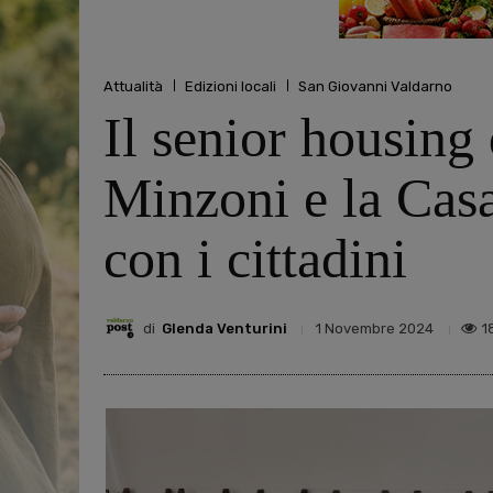
Attualità
Edizioni locali
San Giovanni Valdarno
Il senior housing
Minzoni e la Casa
con i cittadini
di
Glenda Venturini
1
1 Novembre 2024