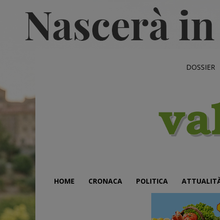
DOSSIER
HOME
CRONACA
POLITICA
ATTUALIT