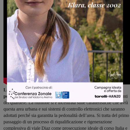
Lo scorso 16 ottobre era già stata presentata la nuova area
pedonale urbana di viale Diaz,
in un incontro riservato ai residenti
del quartiere. La riunione si è incentrata sulle caratteristiche che avrà
questa area urbana e sui sistemi di controllo elettronici che saranno
adottati perché sia garantita la pedonalità dell’area. Si tratta del primo
passaggio di un processo di riqualificazione e rigenerazione
complessiva di viale Diaz come prosecuzione ideale di corso Italia e