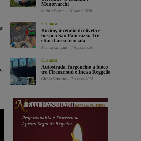
Montevarchi
Michele Bossini
-
8 Agosto 2026
Cronaca
ai
Bucine, incendio di oliveta e
bosco a San Pancrazio. Tre
ettari l’area bruciata
Monica Campani
-
7 Agosto 2026
Cronaca
Autostrada, furgoncino a fuoco
o.
tra Firenze sud e Incisa Reggello
Glenda Venturini
-
7 Agosto 2026