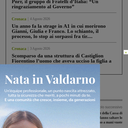
Pnrr, il gruppo di Fratelli d’Italia: “Un
ringraziamento al Governo”
Cronaca
4 Agosto 2026
Un anno fa la strage in A1 in cui morirono
Gianni, Giulia e Franco. Lo schianto, il
processo, lo stop ai sorpassi fra tir....
Cronaca
3 Agosto 2026
×
Scomparso da una struttura di Castiglion
Fiorentino l’uomo che aveva ucciso la figlia a
Levane nel 2020
Articolo precedente
Articolo successivo
Squadre cercasi per la Coppa
Assalto al bancomat della Cassa di
Primavera, ultimi giorni di iscrizioni
Risparmio, i ladri fanno saltare lo
aperte
sportello ma scappano a mani vuote