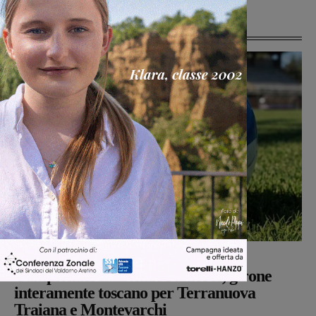
Ultime Notizie
Calcio Giovanili
Michele Bossini
-
8 Agosto 2026
Campionato nazionale Juniores, girone
interamente toscano per Terranuova
Traiana e Montevarchi