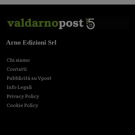
Arno Edizioni Srl
Chi siamo
Contatti
Pubblicità su Vpost
Info Legali
Privacy Policy
Cookie Policy
Html code here! Replace this with any non empty raw html
code and that's it.