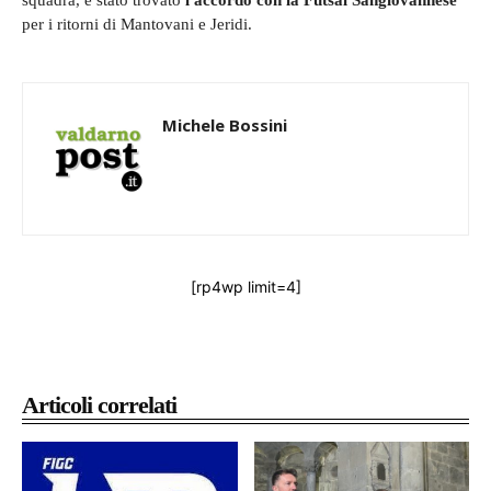
squadra, è stato trovato
l'accordo con la Futsal Sangiovannese
per i ritorni di Mantovani e Jeridi.
Michele Bossini
[rp4wp limit=4]
Articoli correlati