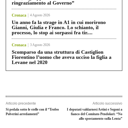
ringraziamento al Governo”
Cronaca
4 Agosto 2026
Un anno fa la strage in A1 in cui morirono
Gianni, Giulia e Franco. Lo schianto, il
processo, lo stop ai sorpassi fra tir....
Cronaca
3 Agosto 2026
Scomparso da una struttura di Castiglion
Fiorentino l’uomo che aveva ucciso la figlia a
Levane nel 2020
Articolo precedente
Articolo successivo
Si pedala sotto le stelle con il “Trofeo
I deputati valdarnesi Artini e Segoni a
Polverini arredamenti”
fianco del Comitato Pendolari: “No
allo spostamento sulla Lenta”