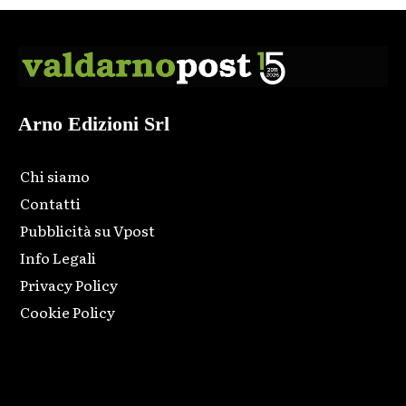
Arno Edizioni Srl
Chi siamo
Contatti
Pubblicità su Vpost
Info Legali
Privacy Policy
Cookie Policy
Html code here! Replace this with any non empty raw html
code and that's it.