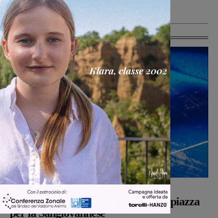
Cronaca
5 Agosto 2026
Ultime Calcio
San Giovanni Valdarno
Michele Bossini
-
5 Agosto 2026
Il 26 agosto cena e presentazione in piazza
per la Sangiovannese