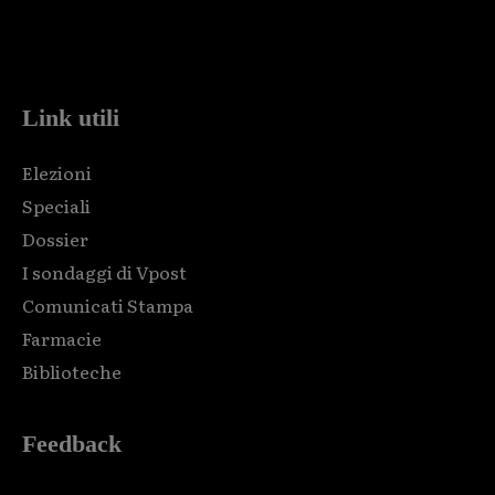
Html code here! Replace this with any non empty raw html
code and that's it.
Link utili
Elezioni
Speciali
Dossier
I sondaggi di Vpost
Comunicati Stampa
Farmacie
Biblioteche
Feedback