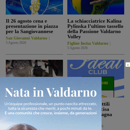
Il 26 agosto cena e
La schiacciatrice Kalina
presentazione in piazza
Pylinska l’ultimo tassello
per la Sangiovannese
della Passione Valdarno
Volley
San Giovanni Valdarno
5 Agosto 2026
Figline Incisa Valdarno
5 Agosto 2026
×
Ennesimo atto di
Con Stefano Sottili
violenza contro gli
l’Ideal Club Incisa
animali: a Montalto
chiude la campagna
gatto colpito da pallini.
acquisti
Enpa: “Atto
Calcio
5 Agosto 2026
ingiustificabile”