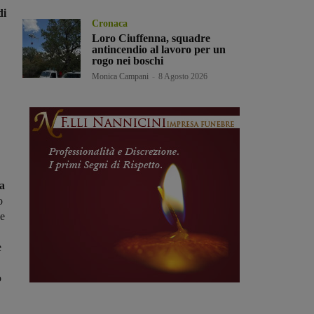
di
Cronaca
Loro Ciuffenna, squadre
antincendio al lavoro per un
rogo nei boschi
Monica Campani
-
8 Agosto 2026
na
o
he
e
ò