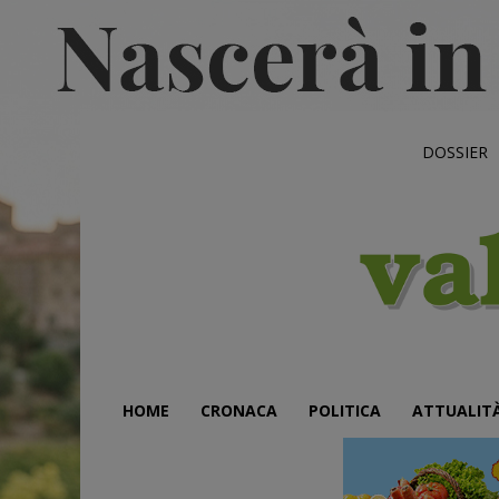
DOSSIER
HOME
CRONACA
POLITICA
ATTUALIT