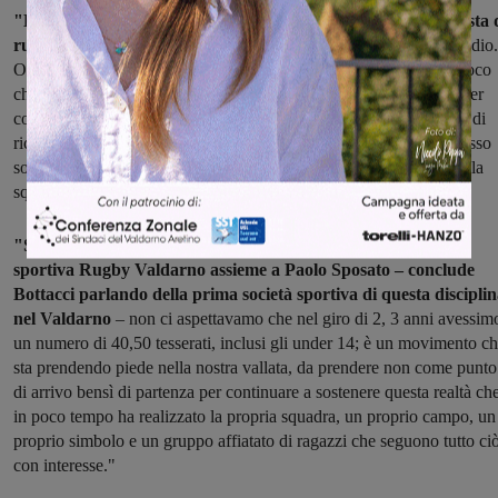
"Ho deciso di fare questo percorso non solo come professionista 
rugby – afferma Bottacci
– ma anche per concentrarmi nello studio.
Ovviamente la dedizione sarà tanta in ambedue i campi, sia da gioco
che accademico, ed ho molte aspettative: una su tutti quella di poter
costruire, passo dopo passo, una squadra unita e che abbia voglia di
riconfermarsi in questo campionato. Come obiettivo personale posso
solo augurarmi di poter essere adeguato e sempre propositivo per la
squadra."
"Sono orgoglioso anche dei risultati raggiunti dalla società
sportiva Rugby Valdarno assieme a Paolo Sposato – conclude
Bottacci parlando della prima società sportiva di questa discipli
nel Valdarno
– non ci aspettavamo che nel giro di 2, 3 anni avessim
un numero di 40,50 tesserati, inclusi gli under 14; è un movimento c
sta prendendo piede nella nostra vallata, da prendere non come punto
di arrivo bensì di partenza per continuare a sostenere questa realtà ch
in poco tempo ha realizzato la propria squadra, un proprio campo, un
proprio simbolo e un gruppo affiatato di ragazzi che seguono tutto ci
con interesse."