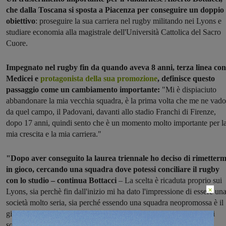
che dalla Toscana si sposta a Piacenza per conseguire un doppio
obiettivo
: proseguire la sua carriera nel rugby militando nei Lyons e
studiare economia alla magistrale dell'Università Cattolica del Sacro
Cuore.
Impegnato nel rugby fin da quando aveva 8 anni, terza linea con
Medicei e
protagonista della sua promozione
, definisce questo
passaggio come un cambiamento importante:
"Mi è dispiaciuto
abbandonare la mia vecchia squadra, è la prima volta che me ne vado
da quel campo, il Padovani, davanti allo stadio Franchi di Firenze,
dopo 17 anni, quindi sento che è un momento molto importante per l
mia crescita e la mia carriera."
"Dopo aver conseguito la laurea triennale ho deciso di rimetterm
in gioco, cercando una squadra dove potessi conciliare il rugby
con lo studio – continua Bottacci
– La scelta è ricaduta proprio sui
×
Lyons, sia perchè fin dall'inizio mi ha dato l'impressione di essere un
società molto seria, sia perché essendo una squadra neopromossa è il
giusto punto di partenza per una crescita personale e soprattutto di
squadra."