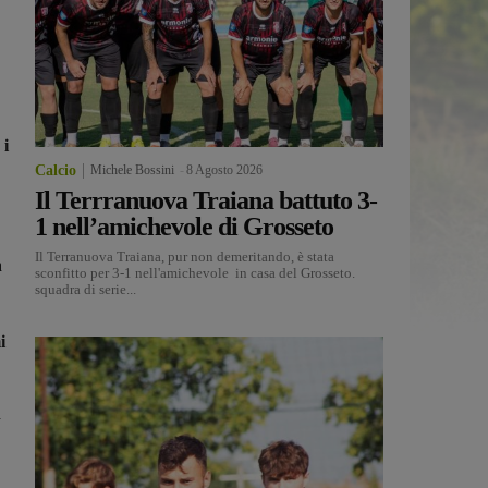
 i
Calcio
Michele Bossini
-
8 Agosto 2026
Il Terrranuova Traiana battuto 3-
1 nell’amichevole di Grosseto
Il Terranuova Traiana, pur non demeritando, è stata
a
sconfitto per 3-1 nell'amichevole in casa del Grosseto.
squadra di serie...
i
a