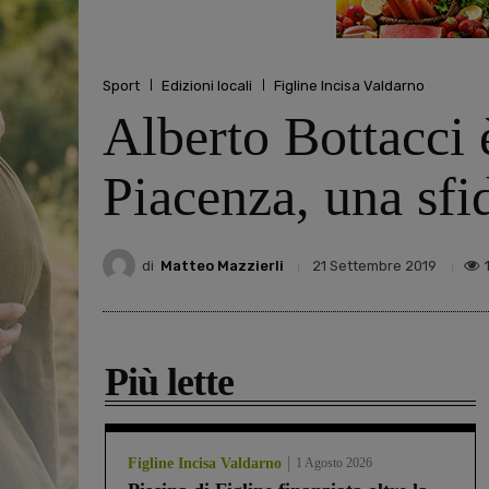
Sport
Edizioni locali
Figline Incisa Valdarno
Alberto Bottacci 
Piacenza, una sfi
di
Matteo Mazzierli
21 Settembre 2019
Più lette
Figline Incisa Valdarno
1 Agosto 2026