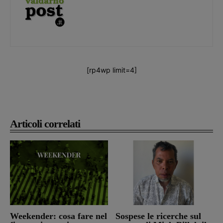
[rp4wp limit=4]
Articoli correlati
Weekender: cosa fare nel
Sospese le ricerche sul