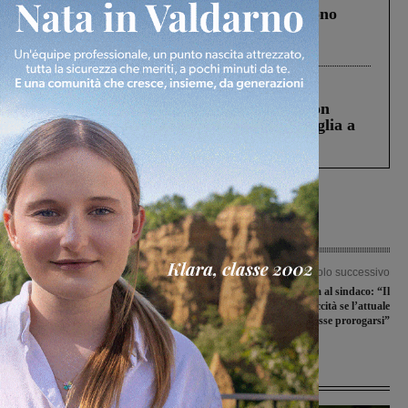
Un anno fa la strage in A1 in cui morirono
Gianni, Giulia e Franco. Lo schianto, il
processo, lo stop ai sorpassi fra tir....
Cronaca
3 Agosto 2026
Scomparso da una struttura di Castiglion
Fiorentino l’uomo che aveva ucciso la figlia a
Levane nel 2020
Articolo precedente
Articolo successivo
Il Giro ciclistico del Valdarno compie
Publiacqua replica al sindaco: “Il
40 anni. Partenza martedì 5 settembre
Comune è a rischio siccità se l’attuale
situazione meteo dovesse prorogarsi”
Ultime Notizie