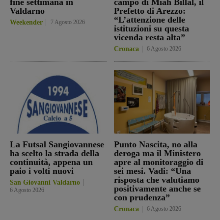
fine settimana in
campo di Miah Billal, il
Valdarno
Prefetto di Arezzo:
“L’attenzione delle
Weekender
7 Agosto 2026
istituzioni su questa
vicenda resta alta”
Cronaca
6 Agosto 2026
La Futsal Sangiovannese
Punto Nascita, no alla
ha scelto la strada della
deroga ma il Ministero
continuità, appena un
apre al monitoraggio di
paio i volti nuovi
sei mesi. Vadi: “Una
risposta che valutiamo
San Giovanni Valdarno
positivamente anche se
6 Agosto 2026
con prudenza”
Cronaca
6 Agosto 2026