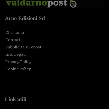
Arno Edizioni Srl
Chi siamo
Contatti
Pubblicità su Vpost
Info Legali
Privacy Policy
Cookie Policy
Html code here! Replace this with any non empty raw html
code and that's it.
Link utili