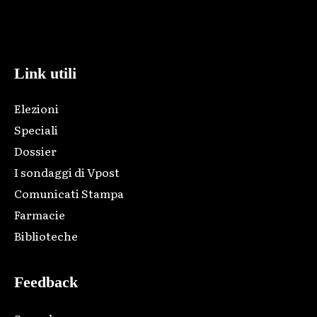
Html code here! Replace this with any non empty raw html
code and that's it.
Link utili
Elezioni
Speciali
Dossier
I sondaggi di Vpost
Comunicati Stampa
Farmacie
Biblioteche
Feedback