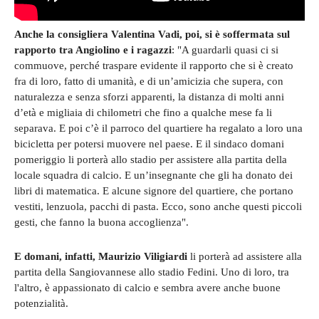
Anche la consigliera Valentina Vadi, poi, si è soffermata sul
rapporto tra Angiolino e i ragazzi
: "A guardarli quasi ci si
commuove, perché traspare evidente il rapporto che si è creato
fra di loro, fatto di umanità, e di un’amicizia che supera, con
naturalezza e senza sforzi apparenti, la distanza di molti anni
d’età e migliaia di chilometri che fino a qualche mese fa li
separava. E poi c’è il parroco del quartiere ha regalato a loro una
bicicletta per potersi muovere nel paese. E il sindaco domani
pomeriggio li porterà allo stadio per assistere alla partita della
locale squadra di calcio. E un’insegnante che gli ha donato dei
libri di matematica. E alcune signore del quartiere, che portano
vestiti, lenzuola, pacchi di pasta. Ecco, sono anche questi piccoli
gesti, che fanno la buona accoglienza".
E domani, infatti, Maurizio Viligiardi
li porterà ad assistere alla
partita della Sangiovannese allo stadio Fedini. Uno di loro, tra
l'altro, è appassionato di calcio e sembra avere anche buone
potenzialità.