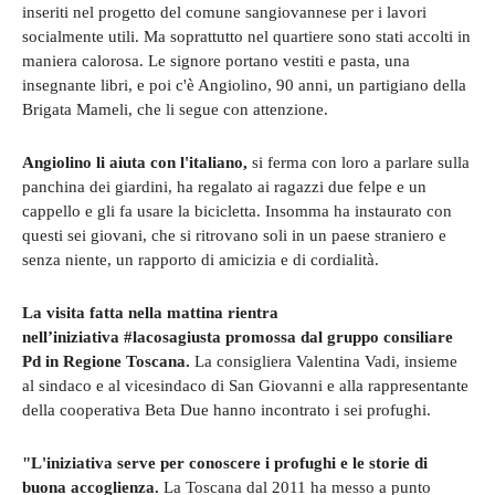
inseriti nel progetto del comune sangiovannese per i lavori
socialmente utili. Ma soprattutto nel quartiere sono stati accolti in
maniera calorosa. Le signore portano vestiti e pasta, una
insegnante libri, e poi c'è Angiolino, 90 anni, un partigiano della
Brigata Mameli, che li segue con attenzione.
Angiolino li aiuta con l'italiano,
si ferma con loro a parlare sulla
panchina dei giardini, ha regalato ai ragazzi due felpe e un
cappello e gli fa usare la bicicletta. Insomma ha instaurato con
questi sei giovani, che si ritrovano soli in un paese straniero e
senza niente, un rapporto di amicizia e di cordialità.
La visita fatta nella mattina rientra
nell’iniziativa #lacosagiusta promossa dal gruppo consiliare
Pd in Regione Toscana.
La consigliera Valentina Vadi, insieme
al sindaco e al vicesindaco di San Giovanni e alla rappresentante
della cooperativa Beta Due hanno incontrato i sei profughi.
"L'iniziativa serve per conoscere i profughi e le storie di
buona accoglienza.
La Toscana dal 2011 ha messo a punto