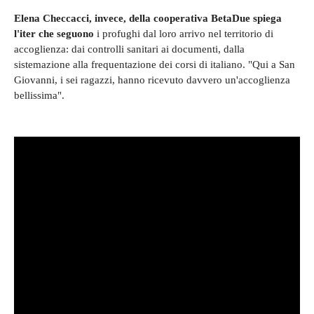
Elena Checcacci, invece, della cooperativa BetaDue spiega
l'iter che seguono
i profughi dal loro arrivo nel territorio di
accoglienza: dai controlli sanitari ai documenti, dalla
sistemazione alla frequentazione dei corsi di italiano. "Qui a San
Giovanni, i sei ragazzi, hanno ricevuto davvero un'accoglienza
bellissima".