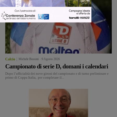
Calcio
Michele Bossini
-
9 Agosto 2026
Campionato di serie D, domani i calendari
Dopo l’ufficialità dei nove gironi del campionato e di turno preliminare e
primo di Coppa Italia, per completare il...