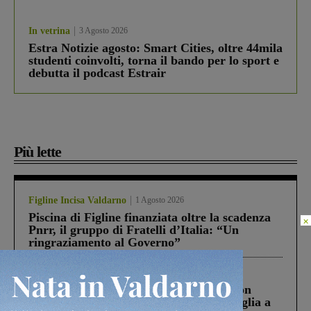
In vetrina
3 Agosto 2026
Estra Notizie agosto: Smart Cities, oltre 44mila
studenti coinvolti, torna il bando per lo sport e
debutta il podcast Estrair
Più lette
Figline Incisa Valdarno
1 Agosto 2026
Piscina di Figline finanziata oltre la scadenza
×
Pnrr, il gruppo di Fratelli d’Italia: “Un
ringraziamento al Governo”
Cronaca
3 Agosto 2026
Scomparso da una struttura di Castiglion
Fiorentino l’uomo che aveva ucciso la figlia a