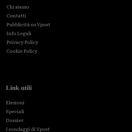
Chi siamo
Contatti
Pubblicità su Vpost
Info Legali
Privacy Policy
Cookie Policy
Html code here! Replace this with any non empty raw html
code and that's it.
Link utili
Elezioni
Speciali
Dossier
I sondaggi di Vpost