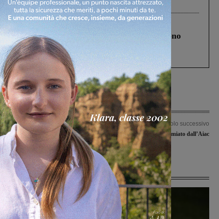
Levane nel 2020
Cronaca
4 Agosto 2026
Un anno fa la strage in A1 in cui morirono
Gianni, Giulia e Franco. Lo schianto, il
processo, lo stop ai sorpassi fra tir....
Articolo precedente
Articolo successivo
Tappa a Laterina per il campionato
Atos Rigucci premiato dall’Aiac
toscano di pesca a box
Ultime Notizie