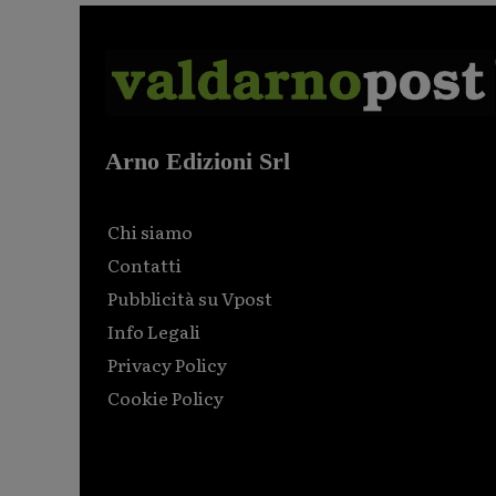
Arno Edizioni Srl
Chi siamo
Contatti
Pubblicità su Vpost
Info Legali
Privacy Policy
Cookie Policy
Html code here! Replace this with any non empty raw
html code and that's it.