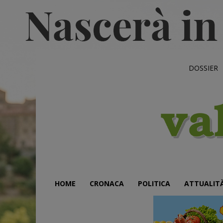
DOSSIER
HOME
CRONACA
POLITICA
ATTUALIT