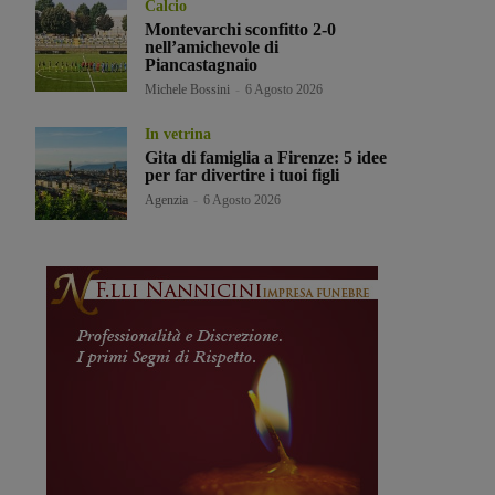
Calcio
Montevarchi sconfitto 2-0
nell’amichevole di
Piancastagnaio
Michele Bossini
-
6 Agosto 2026
In vetrina
Gita di famiglia a Firenze: 5 idee
per far divertire i tuoi figli
Agenzia
-
6 Agosto 2026