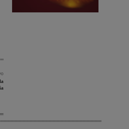
vo
da
ia