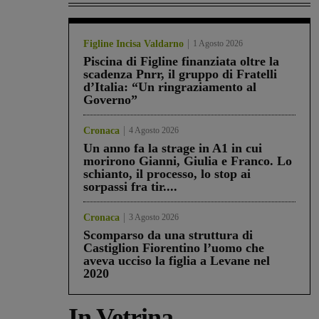
Figline Incisa Valdarno
1 Agosto 2026
Piscina di Figline finanziata oltre la
scadenza Pnrr, il gruppo di Fratelli
d’Italia: “Un ringraziamento al
Governo”
Cronaca
4 Agosto 2026
Un anno fa la strage in A1 in cui
morirono Gianni, Giulia e Franco. Lo
schianto, il processo, lo stop ai
sorpassi fra tir....
Cronaca
3 Agosto 2026
Scomparso da una struttura di
Castiglion Fiorentino l’uomo che
aveva ucciso la figlia a Levane nel
2020
In Vetrina