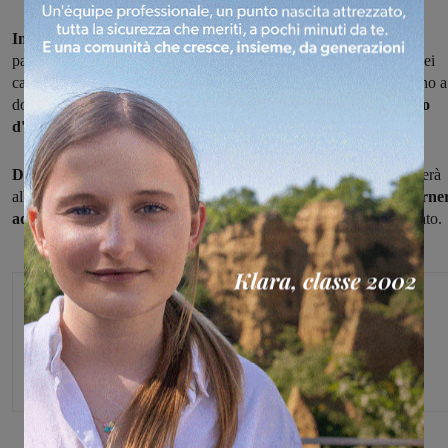
In concomitanza con il ritorno dell'ora solare,
da domenica le
partite di calcio inizieranno con l'
orario invernale delle 14,30.
Nei
campionati dalla Promozione in giù tale orario resterà in vigore fino a
domenica 24 gennaio, quando si giocherà alle 15, mentre il
fischio
d'inizio alle 15.30 tornerà dal 28 marzo.
Diverso il discorso per la serie D e l'Ecccellenza
, dove si giocherà
alle 14,30 fino al 21 marzo compreso,
dal 28 marzo l'orario torne
ad essere quello delle 15
e tale resterà fino alla fine del campionato.
Michele Bossini