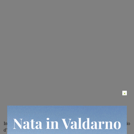
×
In concomitanza con il ritorno dell’ora solare, da domenica il calcio
d’inizio alle partite sarà dato alle 14.30