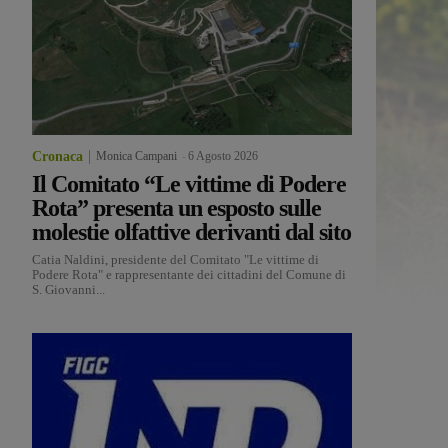
Cronaca
Monica Campani
-
6 Agosto 2026
Il Comitato “Le vittime di Podere
Rota” presenta un esposto sulle
molestie olfattive derivanti dal sito
Catia Naldini, presidente del Comitato "Le vittime di
Podere Rota" e rappresentante dei cittadini del Comune di
S. Giovanni...