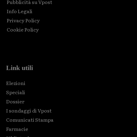
Pubblicità su Vpost
Info Legali
Privacy Policy
Cookie Policy
Html code here! Replace this with any non empty raw html
code and that's it.
Link utili
Elezioni
Speciali
Dossier
I sondaggi di Vpost
Comunicati Stampa
Farmacie