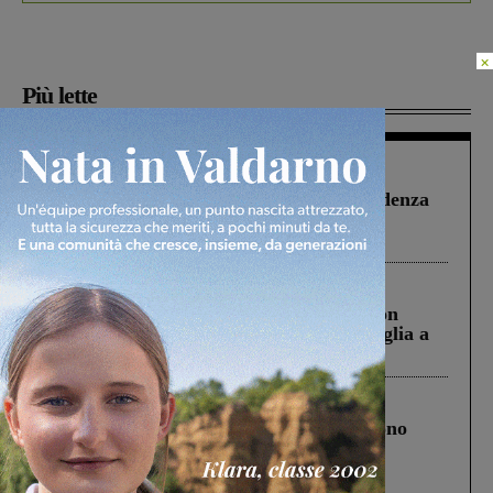
×
Più lette
Figline Incisa Valdarno
1 Agosto 2026
Piscina di Figline finanziata oltre la scadenza
Pnrr, il gruppo di Fratelli d’Italia: “Un
ringraziamento al Governo”
Cronaca
3 Agosto 2026
Scomparso da una struttura di Castiglion
Fiorentino l’uomo che aveva ucciso la figlia a
Levane nel 2020
Cronaca
4 Agosto 2026
Un anno fa la strage in A1 in cui morirono
Gianni, Giulia e Franco. Lo schianto, il
processo, lo stop ai sorpassi fra tir....