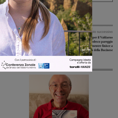
Articolo precedente
Articolo successivo
Piazza Garibaldi e museo del Cassero:
Successo prezioso per il Valdarno
due le mozioni presentate dalle
Football Club, rocambolesco pareggio
opposizioni per il prossimo consiglio
per il Montevarchi mentre finisce a
reti inviolate il match della Bucinese
Ultime Notizie