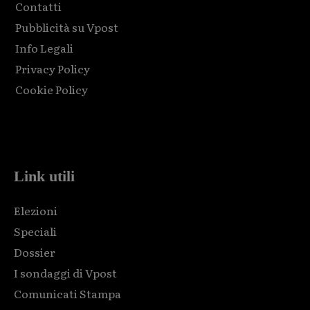
Contatti
Pubblicità su Vpost
Info Legali
Privacy Policy
Cookie Policy
Html code here! Replace this with any non empty raw html
code and that's it.
Link utili
Elezioni
Speciali
Dossier
I sondaggi di Vpost
Comunicati Stampa