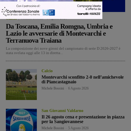
Calcio
Michele Bossini
-
6 Agosto 2026
Da Toscana, Emilia Romgna, Umbria e
Lazio le avversarie di Montevarchi e
Terranuova Traiana
La composizione dei nove gironi del campionato di serie D 2026-2027 è
stata svelata oggi alle 13 in diretta...
Calcio
Montevarchi sconfitto 2-0 nell’amichevole
di Piancastagnaio
Michele Bossini
-
6 Agosto 2026
San Giovanni Valdarno
Il 26 agosto cena e presentazione in piazza
per la Sangiovannese
Michele Bossini
-
5 Agosto 2026