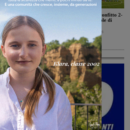
Morto Francesco
Montevarchi sconfitto 2-
Guccini, aveva 86 anni.
0 nell’amichevole di
Il 25 aprile del 2024
Piancastagnaio
venne a Gropina per
Calcio
6 Agosto 2026
celebrare la Liberazione
Cronaca
6 Agosto 2026
Ultime Calcio