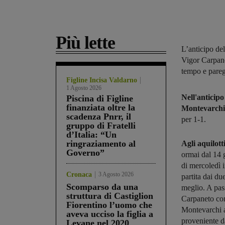
Più lette
L’anticipo del
Vigor Carpane
tempo e paregg
Figline Incisa Valdarno
1 Agosto 2026
Nell'anticip
Piscina di Figline
finanziata oltre la
Montevarchi
scadenza Pnrr, il
per 1-1.
gruppo di Fratelli
d’Italia: “Un
ringraziamento al
Agli aquilott
Governo”
ormai dal 14 
di mercoledì 
Cronaca
3 Agosto 2026
partita dai d
Scomparso da una
meglio. A pa
struttura di Castiglion
Carpaneto con
Fiorentino l’uomo che
Montevarchi al
aveva ucciso la figlia a
proveniente da
Levane nel 2020