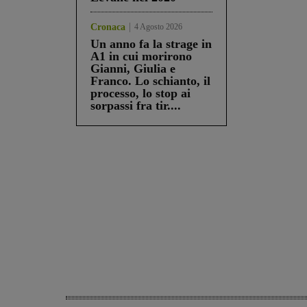
Cronaca
4 Agosto 2026
Un anno fa la strage in
A1 in cui morirono
Gianni, Giulia e
Franco. Lo schianto, il
processo, lo stop ai
sorpassi fra tir....
Share