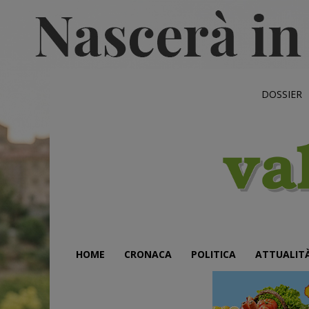
DOSSIER
HOME
CRONACA
POLITICA
ATTUALIT