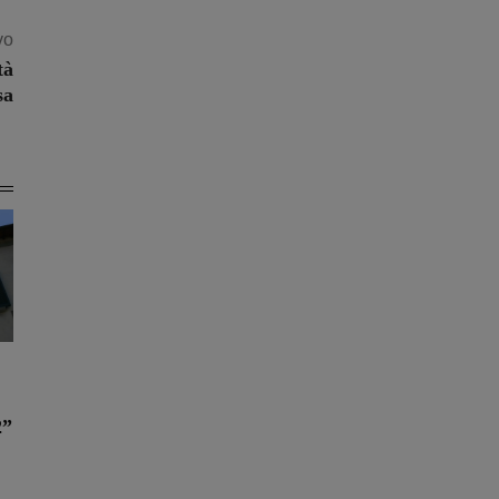
vo
tà
sa
2”