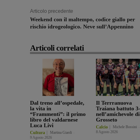
Articolo precedente
Weekend con il maltempo, codice giallo per
rischio idrogeologico. Neve sull’Appennino
Articoli correlati
Dal treno all’ospedale,
Il Terrranuova
la vita in
Traiana battuto 3
“Frammenti”: il primo
nell’amichevole di
libro del valdarnese
Grosseto
Luca Livi
Calcio
Michele Bossini
-
8 Agosto 2026
Cultura
Martina Giardi
-
9 Agosto 2026