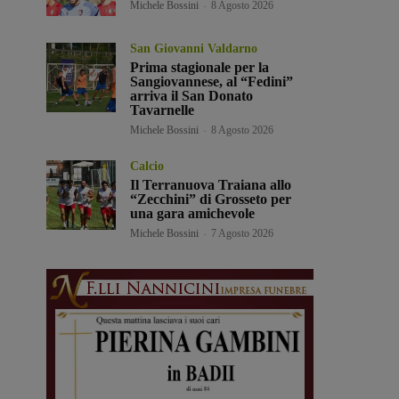
Michele Bossini
-
8 Agosto 2026
San Giovanni Valdarno
Prima stagionale per la
Sangiovannese, al “Fedini”
arriva il San Donato
Tavarnelle
Michele Bossini
-
8 Agosto 2026
Calcio
Il Terranuova Traiana allo
“Zecchini” di Grosseto per
una gara amichevole
Michele Bossini
-
7 Agosto 2026