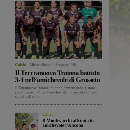
Calcio
Michele Bossini
-
8 Agosto 2026
Il Terrranuova Traiana battuto
3-1 nell’amichevole di Grosseto
Il Terranuova Traiana, pur non demeritando, è stata
sconfitto per 3-1 nell'amichevole in casa del Grosseto,
squadra di serie...
Calcio
Il Montevarchi affronta in
amichevole l’Ancona