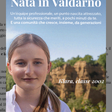
la ventisettesima giornata del girone D di serie D fra Montevarchi e
to è finito 1-1, con vantaggio della squadra piacentina nel primo
io aquilotto nella ripresa
o
della ventisettesima giornata del girone D del campionato di serie D, il
 e la Vigor Carpaneto
si sono spartite la posta in palio, pareggiando
i
non è quindi riuscita l'impresa di tornare a quel successo che manca
gennaio e a questo punto dovranno provarci nel turno infrasettimanale
in casa dell'Imolese.
La squadra di Rigucci
è stata protagonista di una
ue volti: un brutto primo tempo e una ripresa giocata decisamente
ssare
in vantaggio
al 37′ della prima frazione è stata la Vigor
 una gran botta di Bernasconi dalla distanza,
il pareggio
del
 18' della ripresa con il giovane figlio d'arte Adami, su un cross
lla sinistra.