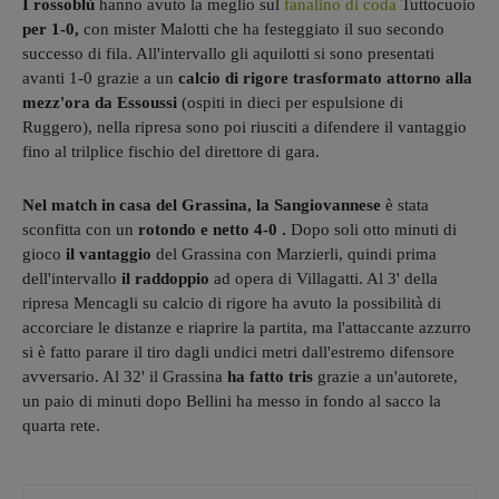
I rossoblù
hanno avuto la meglio sul
fanalino di coda
Tuttocuoio
per 1-0,
con mister Malotti che ha festeggiato il suo secondo
successo di fila. All'intervallo gli aquilotti si sono presentati
avanti 1-0 grazie a un
calcio di rigore trasformato attorno alla
mezz'ora da Essoussi
(ospiti in dieci per espulsione di
Ruggero), nella ripresa sono poi riusciti a difendere il vantaggio
fino al trilplice fischio del direttore di gara.
Nel match in casa del Grassina, la Sangiovannese
è stata
sconfitta con un
rotondo e netto 4-0 .
Dopo soli otto minuti di
gioco
il vantaggio
del Grassina con Marzierli, quindi prima
dell'intervallo
il raddoppio
ad opera di Villagatti. Al 3' della
ripresa Mencagli su calcio di rigore ha avuto la possibilità di
accorciare le distanze e riaprire la partita, ma l'attaccante azzurro
si è fatto parare il tiro dagli undici metri dall'estremo difensore
avversario. Al 32' il Grassina
ha fatto tris
grazie a un'autorete,
un paio di minuti dopo Bellini ha messo in fondo al sacco la
quarta rete.