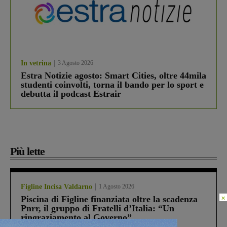
In vetrina
3 Agosto 2026
Estra Notizie agosto: Smart Cities, oltre 44mila
studenti coinvolti, torna il bando per lo sport e
debutta il podcast Estrair
Più lette
Figline Incisa Valdarno
1 Agosto 2026
×
Piscina di Figline finanziata oltre la scadenza
Pnrr, il gruppo di Fratelli d’Italia: “Un
ringraziamento al Governo”