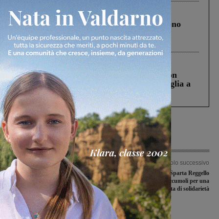
Cronaca
4 Agosto 2026
Un anno fa la strage in A1 in cui morirono
Gianni, Giulia e Franco. Lo schianto, il
processo, lo stop ai sorpassi fra tir....
Cronaca
3 Agosto 2026
Scomparso da una struttura di Castiglion
Fiorentino l’uomo che aveva ucciso la figlia a
Levane nel 2020
Articolo precedente
Articolo successivo
Investimenti della Regione sul settore
I ragazzi dell’Asd Sparta Reggello
sociale: fondi per due progetti in
impegnati ad Accumoli per una
Valdarno
partita di solidarietà
Ultime Notizie