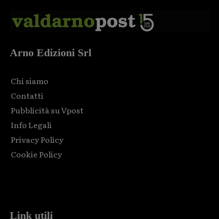
Arno Edizioni Srl
Chi siamo
Contatti
Pubblicità su Vpost
Info Legali
Privacy Policy
Cookie Policy
Html code here! Replace this with any non empty raw html
code and that's it.
Link utili