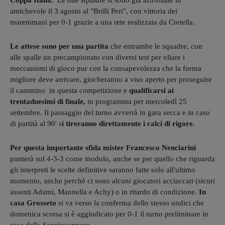
Coppa Italia.
Le due squadre si sono già affrontate in
amichevole il 3 agosto al "Brilli Peri", con vittoria dei
maremmani per 0-1 grazie a una rete realizzata da Cretella.
Le attese sono per una partita
che entrambe le squadre, con
alle spalle un precampionato con diversi test per oliare i
meccanismi di gioco pur con la consapevolezza che la forma
migliore deve arrivare, giocheranno a viso aperto per proseguire
il cammino in questa competizione e
qualificarsi ai
trentaduesimi di finale,
in programma per mercoledì 25
settembre. Il passaggio del turno avverrà in gara secca e in caso
di partità al 90' s
i tireranno direttamente i calci di rigore.
Per questa importante sfida mister Francesco Nenciarini
punterà sul 4-3-3 come modulo, anche se per quello che riguarda
gli interpreti le scelte definitive saranno fatte solo all'ultimo
momento, anche perchè ci sono alcuni giocatori acciaccati (sicuri
assenti Adami, Mannella e Achy) o in ritardo di condizione.
In
casa Grosseto
si va verso la conferma dello stesso undici che
domenica scorsa si è aggiudicato per 0-1 il turno preliminare in