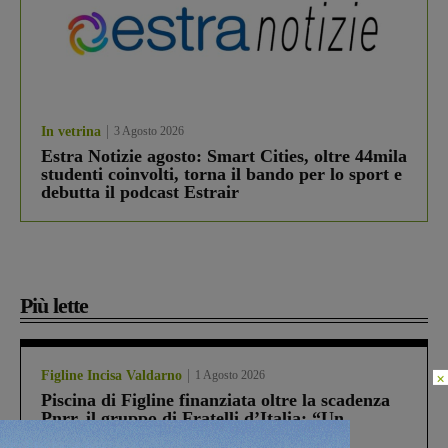
In vetrina
3 Agosto 2026
Estra Notizie agosto: Smart Cities, oltre 44mila
studenti coinvolti, torna il bando per lo sport e
debutta il podcast Estrair
Più lette
Figline Incisa Valdarno
1 Agosto 2026
×
Piscina di Figline finanziata oltre la scadenza
Pnrr, il gruppo di Fratelli d’Italia: “Un
ringraziamento al Governo”