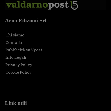
Arno Edizioni Srl
Chi siamo
Contatti
Pubblicità su Vpost
Info Legali
Privacy Policy
Cookie Policy
Html code here! Replace this with any non empty raw html
code and that's it.
Link utili