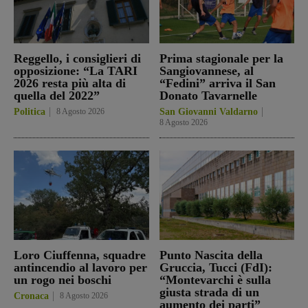
Reggello, i consiglieri di
Prima stagionale per la
opposizione: “La TARI
Sangiovannese, al
2026 resta più alta di
“Fedini” arriva il San
quella del 2022”
Donato Tavarnelle
Politica
8 Agosto 2026
San Giovanni Valdarno
8 Agosto 2026
Loro Ciuffenna, squadre
Punto Nascita della
antincendio al lavoro per
Gruccia, Tucci (FdI):
un rogo nei boschi
“Montevarchi è sulla
giusta strada di un
Cronaca
8 Agosto 2026
aumento dei parti”