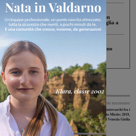
Cronaca
3 Agosto 2026
Scomparso da una struttura di Castiglion
Fiorentino l’uomo che aveva ucciso la figlia a
Levane nel 2020
Cronaca
4 Agosto 2026
Un anno fa la strage in A1 in cui morirono
Gianni, Giulia e Franco. Lo schianto, il
processo, lo stop ai sorpassi fra tir....
Articolo precedente
Articolo successivo
Cri di Incisa senza medico anche a
La Pro Loco di Montevarchi fra i
settembre. Ciari: “Promesse da
protagonisti dell’evento Mistîrs 2019,
marinaio, quelle di Saccardi e
in Friuli Venezia Giulia
Mugnai”