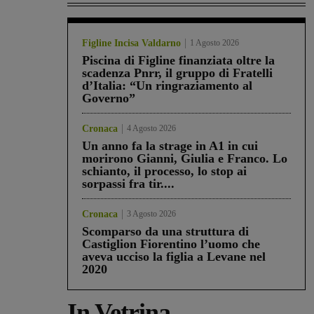
Figline Incisa Valdarno
1 Agosto 2026
Piscina di Figline finanziata oltre la
scadenza Pnrr, il gruppo di Fratelli
d’Italia: “Un ringraziamento al
Governo”
Cronaca
4 Agosto 2026
Un anno fa la strage in A1 in cui
morirono Gianni, Giulia e Franco. Lo
schianto, il processo, lo stop ai
sorpassi fra tir....
Cronaca
3 Agosto 2026
Scomparso da una struttura di
Castiglion Fiorentino l’uomo che
aveva ucciso la figlia a Levane nel
2020
In Vetrina