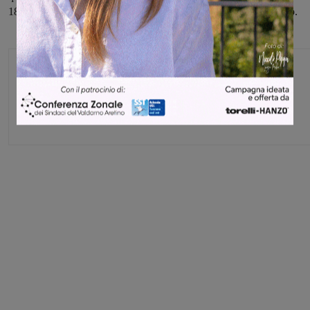
18 febbraio, infine, un brindisi collettivo per celebrare il traguardo.
Glenda Venturini
Capo redattore
Share