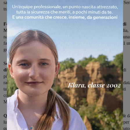
saldo: tanto che lo scorso agosto è stato inserito dal Corriere della Se
tra i venti migliori mercati d’Italia per la vendita a chilometro zero
Festeggerà i suoi primi nove anni di vita, il Mercato Coperto di
Montevarchi:
una delle prime esperienze di Mercatale di tutta Italia,
nata nel 2008 per una iniziativa a compartecipazione pubblica, in una
fase di avvio di tipo sperimentale, e poi diventata a partire dal 2011 u
gestione completamente a carico dei produttori pubblici.
Sono un'ottantina quelli che producono in Valdarno e nei
dintorni
, e che vendono direttamente i loro prodotti al Mercatale di
piazza dell'Antica Gora. Tutto nel rispetto della stagionalità e del
rapporto diretto fra produttori e consumatori. Una formula consolidat
tanto che lo scorso agosto, nella classifica dei venti migliori mercati
contadini d’Italia pubblicata dal Corriere della Sera, c'era anche il
Mercatale di Montevarchi.
Quei produttori festeggeranno il compleanno insieme ai clienti:
d
lunedì 13 e fino a sabato 18, infatti, saranno presenti al Mercatale per
quella che è stata pensata come la "Settimana del Produttore". Sabato