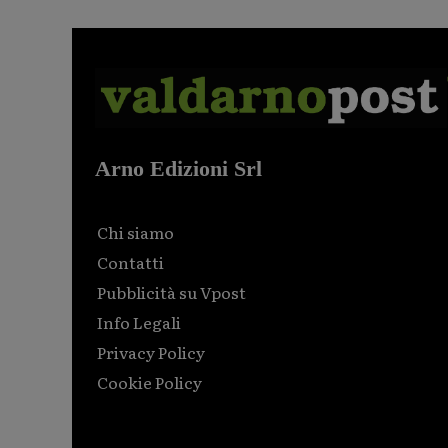
Arno Edizioni Srl
Chi siamo
Contatti
Pubblicità su Vpost
Info Legali
Privacy Policy
Cookie Policy
Html code here! Replace this with any non empty raw
html code and that's it.