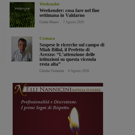
Weekender
Weekender: cosa fare nel fine
settimana in Valdarno
Giulia Mauro
-
7 Agosto 2026
Cronaca
Sospese le ricerche sul campo di
Miah Billal, il Prefetto di
Arezzo: “L’attenzione delle
istituzioni su questa vicenda
resta alta”
Glenda Venturini
-
6 Agosto 2026