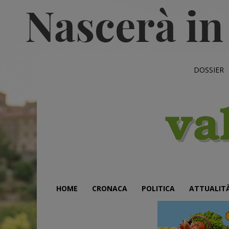
DOSSIER
HOME
CRONACA
POLITICA
ATTUALIT