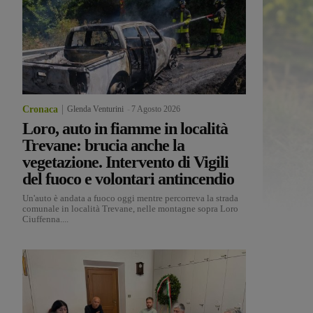
Cronaca
Glenda Venturini
-
7 Agosto 2026
Loro, auto in fiamme in località
Trevane: brucia anche la
vegetazione. Intervento di Vigili
del fuoco e volontari antincendio
Un'auto è andata a fuoco oggi mentre percorreva la strada
comunale in località Trevane, nelle montagne sopra Loro
Ciuffenna....