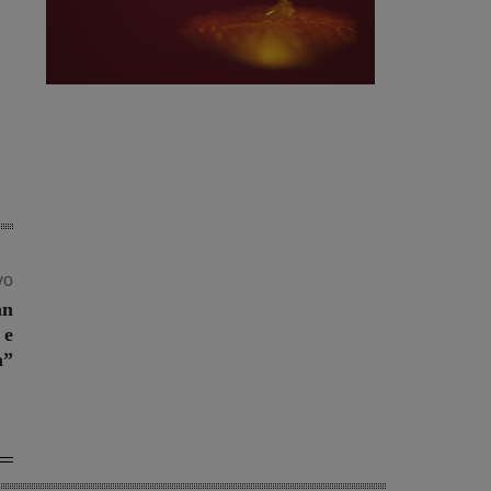
vo
an
 e
à”