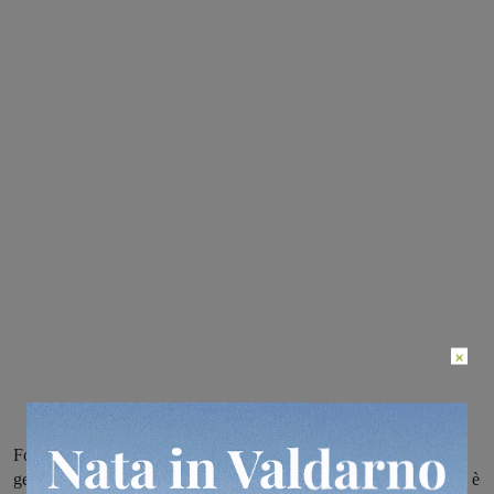
×
Fondato nel 2008 per iniziativa pubblica, dal 2011 è passato in
gestione autonoma da parte degli stessi produttori. Il suo successo è