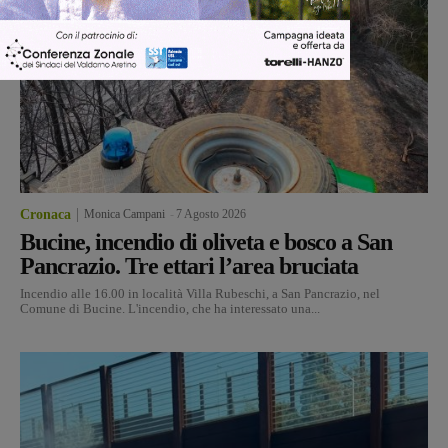
Cronaca
Monica Campani
-
7 Agosto 2026
Bucine, incendio di oliveta e bosco a San
Pancrazio. Tre ettari l’area bruciata
Incendio alle 16.00 in località Villa Rubeschi, a San Pancrazio, nel
Comune di Bucine. L'incendio, che ha interessato una...