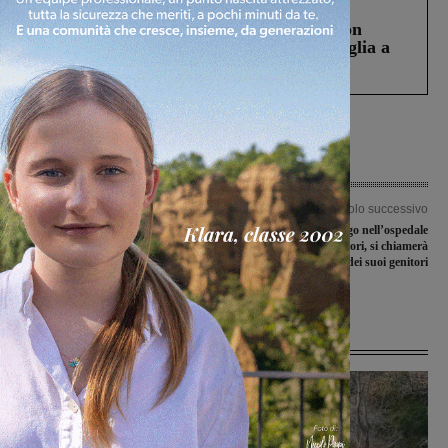
Cronaca
3 Agosto 2026
Scomparso da una struttura di Castiglion
Fiorentino l’uomo che aveva ucciso la figlia a
Levane nel 2020
Articolo precedente
Articolo successivo
Quarto posto per Castelfranco
Primo nato in Congo nell’ospedale
Piandiscò a “Italia Gioca”, il trofeo
dedicato a Mirko Mori, si chiamerà
vola in Liguria. Ma la finale è una
come lui. L’abbraccio dei suoi genitori
festa
Ultime Notizie