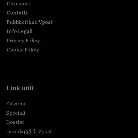
Chi siamo
Contatti
Pubblicità su Vpost
Info Legali
Privacy Policy
Cookie Policy
Html code here! Replace this with any non empty raw html
code and that's it.
Link utili
Elezioni
Speciali
Dossier
I sondaggi di Vpost