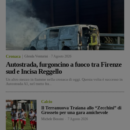
Cronaca
Glenda Venturini
-
7 Agosto 2026
Autostrada, furgoncino a fuoco tra Firenze
sud e Incisa Reggello
Un altro mezzo in fiamme nella cronaca di oggi. Questa volta è successo in
Autostrada A1, nel tratto fra...
Calcio
Il Terranuova Traiana allo “Zecchini” di
Grosseto per una gara amichevole
Michele Bossini
-
7 Agosto 2026