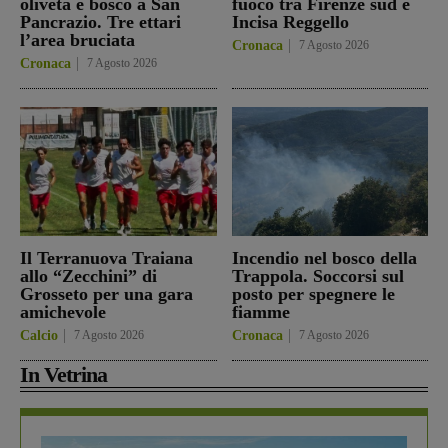
oliveta e bosco a San
fuoco tra Firenze sud e
Pancrazio. Tre ettari
Incisa Reggello
l’area bruciata
Cronaca
7 Agosto 2026
Cronaca
7 Agosto 2026
Il Terranuova Traiana
Incendio nel bosco della
allo “Zecchini” di
Trappola. Soccorsi sul
Grosseto per una gara
posto per spegnere le
amichevole
fiamme
Calcio
7 Agosto 2026
Cronaca
7 Agosto 2026
In Vetrina