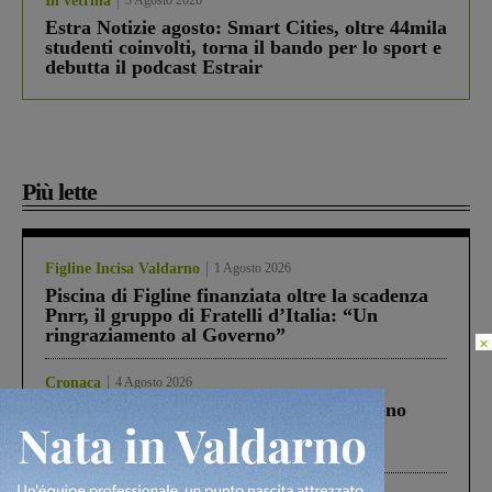
In vetrina
3 Agosto 2026
Estra Notizie agosto: Smart Cities, oltre 44mila
studenti coinvolti, torna il bando per lo sport e
debutta il podcast Estrair
Più lette
Figline Incisa Valdarno
1 Agosto 2026
Piscina di Figline finanziata oltre la scadenza
Pnrr, il gruppo di Fratelli d’Italia: “Un
ringraziamento al Governo”
×
Cronaca
4 Agosto 2026
Un anno fa la strage in A1 in cui morirono
Gianni, Giulia e Franco. Lo schianto, il
processo, lo stop ai sorpassi fra tir....