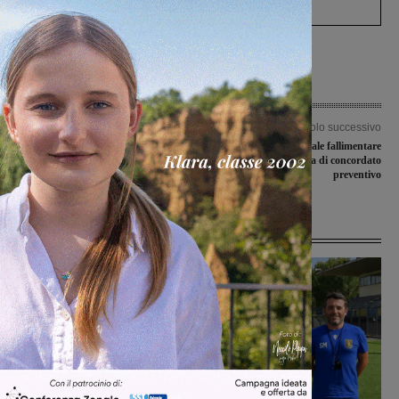
Articolo precedente
Articolo successivo
La Target Galli passeggia con il
Coam Srl, il Tribunale fallimentare
Costone, la Number 8 sconfitta dal
accoglie la proposta di concordato
Massa e Cozzile
preventivo
Ultime Notizie