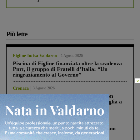
Più lette
Figline Incisa Valdarno
1 Agosto 2026
Piscina di Figline finanziata oltre la scadenza
Pnrr, il gruppo di Fratelli d’Italia: “Un
ringraziamento al Governo”
×
Cronaca
3 Agosto 2026
Scomparso da una struttura di Castiglion
Fiorentino l’uomo che aveva ucciso la figlia a
Levane nel 2020
Cronaca
4 Agosto 2026
Un anno fa la strage in A1 in cui morirono
Gianni, Giulia e Franco. Lo schianto, il
processo, lo stop ai sorpassi fra tir....