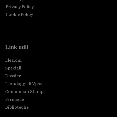
Privacy Policy
Cookie Policy
Html code here! Replace this with any non empty raw html
code and that's it.
Link utili
Elezioni
Speciali
Dossier
I sondaggi di Vpost
Comunicati Stampa
Farmacie
Biblioteche